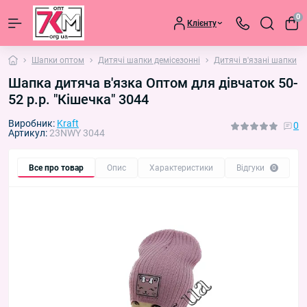
0
Клієнту
Шапки оптом
Дитячі шапки демісезонні
Дитячі в'язані шапки
Шапка дитяча в'язка Оптом для дівчаток 50-
52 р.р. "Кішечка" 3044
Виробник:
Kraft
0
Артикул:
23NWY 3044
Все про товар
Опис
Характеристики
Відгуки
П
0