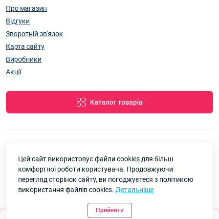
Про магазин
Відгуки
Зворотній зв'язок
Карта сайту
Виробники
Акції
Каталог товарів
Цей сайт використовує файли cookies для більш
7км Одеса — Одяг і аксесуари оптом © 2026
комфортної роботи користувача. Продовжуючи
Google
Рейтинг
перегляд сторінок сайту, ви погоджуєтеся з політикою
використання файлів cookies.
Детальніше
4.8
90 відгуків
Прийняти
0