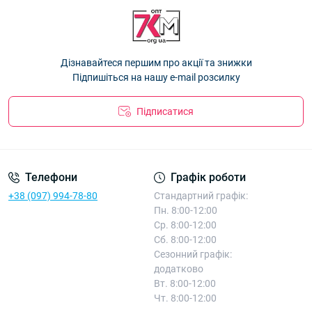
Шапка дитяча в'язка Оптом для дівчаток 44-46 р.р. "You♡me"
Шапка дитяча Оптом для хлопчиків 44-46 рр. "HeyBro!" 3008
—
3121
— 96.80 ₴
96.80 ₴
Шапка дитяча Оптом для хлопчиків 44-46 рр. "Машиночка"
Дізнавайтеся першим про акції та знижки
3128
— 96.80 ₴
Підпишіться на нашу e-mail розсилку
Підписатися
Телефони
Графік роботи
+38 (097) 994-78-80
Стандартний графік:
Пн. 8:00-12:00
Ср. 8:00-12:00
Сб. 8:00-12:00
Сезонний графік:
додатково
Вт. 8:00-12:00
Чт. 8:00-12:00