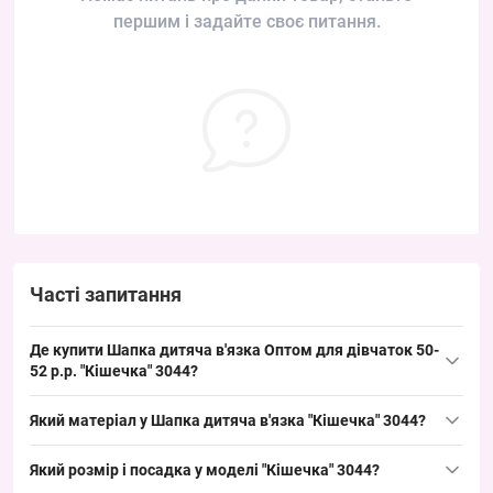
першим і задайте своє питання.
Часті запитання
Де купити Шапка дитяча в'язка Оптом для дівчаток 50-
52 р.р. "Кішечка" 3044?
Купити Шапка дитяча в'язка Оптом для дівчаток 50-52 р.р.
Який матеріал у Шапка дитяча в'язка "Кішечка" 3044?
"Кішечка" 3044 можна оптом з Одеса 7КМ; це ходовий дитячий
розмір 50–52 см, який швидко продається навесні та восени і
Склад: в'язка; для категорії дитячих в'язаних шапок типово
Який розмір і посадка у моделі "Кішечка" 3044?
зручно викладати у торговій точці.
використовують акрил або бавовну з гіпоалергенним складом,