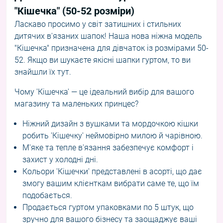
"Кішечка" (50-52 розміри)
Ласкаво просимо у світ затишних і стильних
дитячих в'язаних шапок! Наша нова ніжна модель
"Кішечка" призначена для дівчаток із розмірами 50-
52. Якщо ви шукаєте якісні шапки гуртом, то ви
знайшли їх тут.
Чому 'Кішечка' — це ідеальний вибір для вашого
магазину та маленьких принцес?
Ніжний дизайн з вушками та мордочкою кішки
робить 'Кішечку' неймовірно милою й чарівною.
М'яке та тепле в'язання забезпечує комфорт і
захист у холодні дні.
Кольори 'Кішечки' представлені в асорті, що дає
змогу вашим клієнткам вибрати саме те, що їм
подобається.
Продається гуртом упаковками по 5 штук, що
зручно для вашого бізнесу та заощаджує ваші