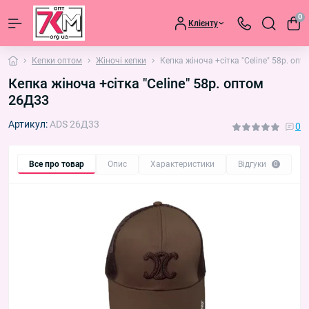
0
Клієнту
Кепки оптом
Жіночі кепки
Кепка жіноча +сітка "Celine" 58р. оп
Кепка жіноча +сітка "Celine" 58р. оптом
26Д33
Артикул:
ADS 26Д33
0
Все про товар
Опис
Характеристики
Відгуки
П
0