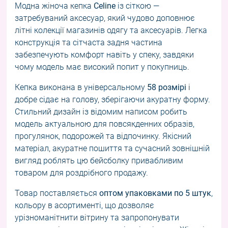
Модна жіноча кепка
Celine
із сіткою —
затребуваний аксесуар, який чудово доповнює
літні колекції магазинів одягу та аксесуарів. Легка
конструкція та сітчаста задня частина
забезпечують комфорт навіть у спеку, завдяки
чому модель має високий попит у покупниць.
Кепка виконана в універсальному
58 розмірі
і
добре сідає на голову, зберігаючи акуратну форму.
Стильний дизайн із відомим написом робить
модель актуальною для повсякденних образів,
прогулянок, подорожей та відпочинку. Якісний
матеріал, акуратне пошиття та сучасний зовнішній
вигляд роблять цю бейсболку привабливим
товаром для роздрібного продажу.
Товар поставляється
оптом упаковками по 5 штук
,
кольору в асортименті, що дозволяє
урізноманітнити вітрину та запропонувати