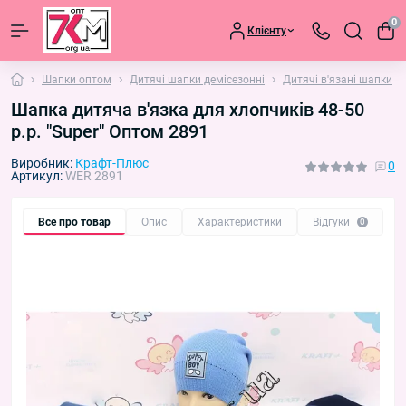
0
Клієнту
Шапки оптом
Дитячі шапки демісезонні
Дитячі в'язані шапки
Шапка дитяча в'язка для хлопчиків 48-50
р.р. "Super" Оптом 2891
Виробник:
Крафт-Плюс
0
Артикул:
WER 2891
Все про товар
Опис
Характеристики
Відгуки
П
0