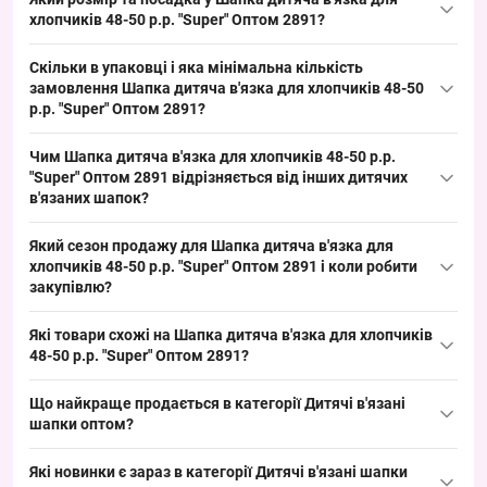
в'язаних шапок — акрил або бавовняна суміш, гіпоалергенний
хлопчиків 48-50 р.р. "Super" Оптом 2891?
підбір матеріалів для весняно-осінніх моделей; такий матеріал
Розмір: окружність голови 48–50 см — підходить дітям
забезпечує стабільний попит у дитячому сегменті.
Скільки в упаковці і яка мінімальна кількість
відповідної вікової групи; посадка стандартна для дитячих
замовлення Шапка дитяча в'язка для хлопчиків 48-50
шапок-конвертів, універсальна для викладки і зручна для
р.р. "Super" Оптом 2891?
роздрібного продажу через популярний дитячий розмір.
Упаковка містить 5 шт. різного кольору, кольори можуть
Чим Шапка дитяча в'язка для хлопчиків 48-50 р.р.
повторюватися або відрізнятися в один тон; мінімальне
"Super" Оптом 2891 відрізняється від інших дитячих
замовлення — упаковка, що полегшує формування партій для
в'язаних шапок?
точок продажу та стабільний обіг товару під час сезону.
Ця модель — в'язана шапка-конверт з нашивкою спереду,
Який сезон продажу для Шапка дитяча в'язка для
орієнтована на весняно-осінній сезон і має просту фактуру
хлопчиків 48-50 р.р. "Super" Оптом 2891 і коли робити
в'язки; альтернативи — шапки з флісовою підкладкою або тонкі
закупівлю?
демісезонні панамки, що дозволяє розширити асортимент і
Сезон продажу: весна/осінь, пік попиту навесні та восени;
закрити базовий попит на сезон.
Які товари схожі на Шапка дитяча в'язка для хлопчиків
рекомендується робити закупівлю за 4–6 тижнів до пікового
48-50 р.р. "Super" Оптом 2891?
періоду для оптимального поповнення асортименту та кращого
Товари з тієї ж категорії:
обігу упаковок у торговій точці.
Що найкраще продається в категорії
Дитячі в'язані
шапки оптом
Шапка дитяча Оптом для хлопчиків 48-50 рр. "Собачка" 3144
?
— 96.80 ₴
Лідери продажів:
Які новинки є зараз в категорії
Дитячі в'язані шапки
Шапка дитяча Оптом для хлопчиків 44-46 рр. "HeyBro!" 3008
—