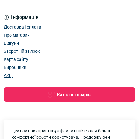
Інформація
Доставка і оплата
Про магазин
Відгуки
Зворотній зв'язок
Карта сайту
Виробники
Акції
Каталог товарів
Цей сайт використовує файли cookies для більш
7км Одеса — Одяг і аксесуари оптом © 2026
комфортної роботи користувача. Продовжуючи