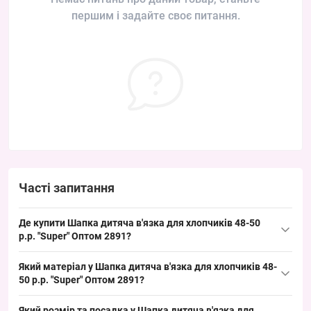
першим і задайте своє питання.
Часті запитання
Де купити Шапка дитяча в'язка для хлопчиків 48-50
р.р. "Super" Оптом 2891?
Купити Шапка дитяча в'язка для хлопчиків 48-50 р.р. "Super"
Який матеріал у Шапка дитяча в'язка для хлопчиків 48-
Оптом 2891 можна оптом з Одеси 7КМ; модель закриває
50 р.р. "Super" Оптом 2891?
базовий попит у сезон весна/осінь і легко реалізується завдяки
Склад: в'язка трикотажної фактури, типова для дитячих
ходовому розміру для дитячого сегмента.
Який розмір та посадка у Шапка дитяча в'язка для