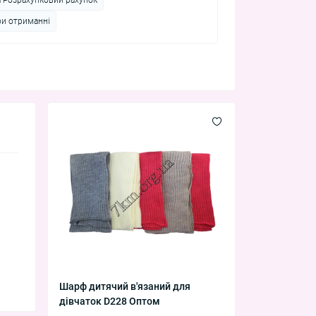
ри отриманні
Шарф дитячий в'язаний для
дівчаток D228 Оптом