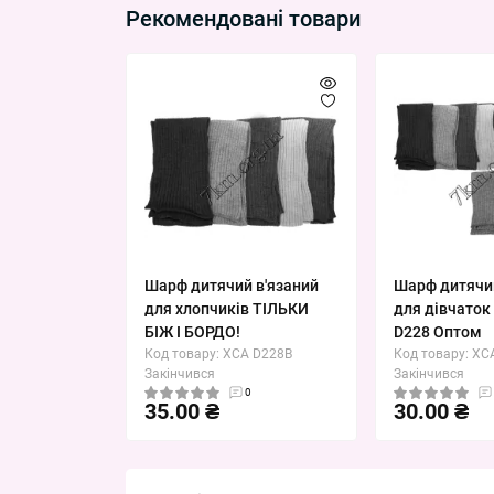
Рекомендовані товари
Шарф дитячий в'язаний
Шарф дитячий
для хлопчиків ТІЛЬКИ
для дівчаток 
БІЖ І БОРДО!
D228 Оптом
Код товару: XCA D228B
Код товару: XC
Закінчився
Закінчився
0
35.00 ₴
30.00 ₴