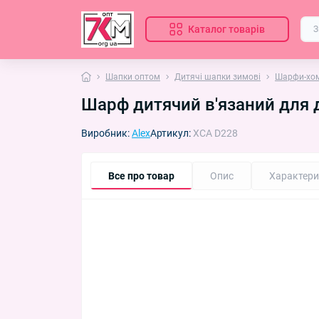
Каталог товарів
Шапки оптом
Дитячі шапки зимові
Шарфи-хом
Шарф дитячий в'язаний для 
Виробник:
Alex
Артикул:
XCA D228
Все про товар
Опис
Характери