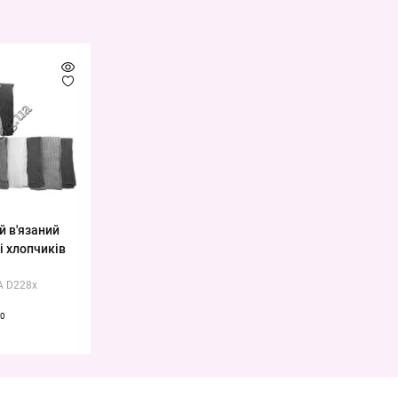
 в'язаний
і хлопчиків
A D228x
0