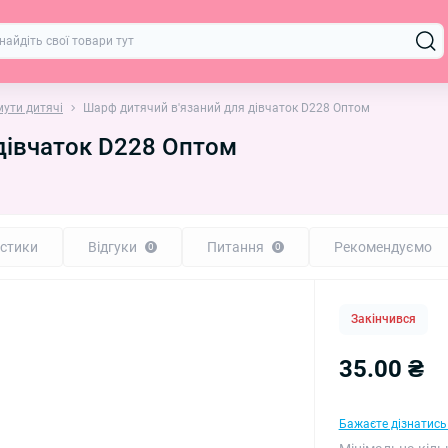
ути дитячі
Шарф дитячий в'язаний для дівчаток D228 Оптом
дівчаток D228 Оптом
стики
Відгуки
Питання
Рекомендуємо
0
0
Закінчився
35.00 ₴
Бажаєте дізнатись