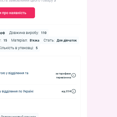
кість замовлення цього товару
5
 про наявність
Довжина виробу:
арф
110
:
Матеріал:
Стать:
15
В'язка
Для дівчаток
Кількість в упаковці:
5
ю у відділення та
за тарифами
перевізника
 відділення по Україні
від 35 ₴
а Розрахунковий рахунок