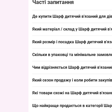
Часті запитання
Де купити Шарф дитячий в'язаний для ді
Купити Шарф дитячий в'язаний для дівчаток D22
Який матеріал / склад у Шарф дитячий в'
ходовий товар на роздрібних точках та ринках.
Склад: 50% вовна, 45% акрил, 5% еластан. Таки
Який розмір і посадка Шарф дитячий в'я
оптових закупів як сезонний товар.
Розмір: довжина 110 см, ширина 15 см — класичн
Скільки в упаковці та мінімальне замов
хомути дитячі
" і забезпечує швидкий обіг товару
Кількість в упаковці: 5 штук, мінімальне замов
Чим відрізняється Шарф дитячий в'язани
сезони пік-продажів.
Модель відзначається комбінованим складом вов
Який сезон продажу і коли робити закуп
повністю акрилові або бавовняні хомути для інш
Сезон: зима (жовтень–лютий), пік продажів у л
Які товари схожі на Шарф дитячий в'язан
термін допоможе вчасно поповнити асортимент т
Товари з тієї ж категорії:
Що найкраще продається в категорії
Шар
Шарф дитячий в'язаний Оптом для дівчаток 