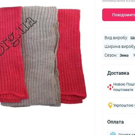
Мінімальна кіль
Повідомити
Вид виробу:
Ш
Ширина виробу
Сезон:
Зима
Доставка
Новою Пошто
поштомати
Укрпоштою у
Оплата
Оплата н