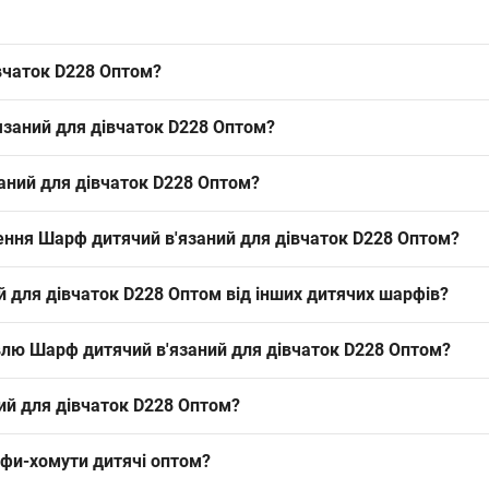
вчаток D228 Оптом?
8 Оптом можна оптом з Одеси 7КМ; модель входить в сезонний хіт 
язаний для дівчаток D228 Оптом?
й комбінований склад забезпечує класичну структуру в'язки для з
заний для дівчаток D228 Оптом?
ий дитячий формат хомута для сезону зима. Такий розмір підходить 
лення Шарф дитячий в'язаний для дівчаток D228 Оптом?
.
лення — упаковка. Замовляючи упаковкою, оптові покупці отримують
й для дівчаток D228 Оптом від інших дитячих шарфів?
ни і акрилу з еластаном у в'язці, класичним дитячим розміром хо
івлю Шарф дитячий в'язаний для дівчаток D228 Оптом?
их сезонів. Така комбінація додає товару стабільного попиту і зак
истопаді–лютому; рекомендовано робити закупівлю за 4–6 тижнів д
ий для дівчаток D228 Оптом?
а забезпечити стабільний оборот у сезон.
фи-хомути дитячі оптом
?
D897
— 135.00 ₴