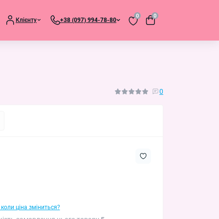
0
0
Клієнту
+38 (097) 994-78-80
0
 коли ціна зміниться?