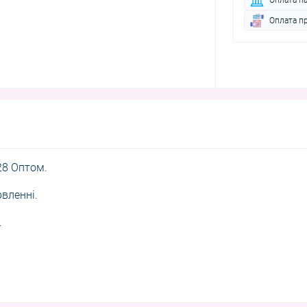
Оплата п
28 Оптом.
вленні.
.