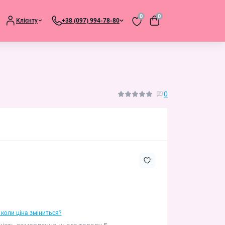
0
0
Клієнту
+38 (097) 994-78-80
0
 коли ціна зміниться?