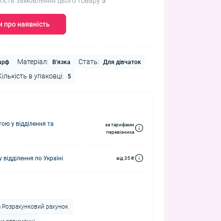
кість замовлення цього товару
5
 про наявність
Матеріал:
Стать:
арф
В'язка
Для дівчаток
Кількість в упаковці:
5
ю у відділення та
за тарифами
перевізника
 відділення по Україні
від 35 ₴
а Розрахунковий рахунок