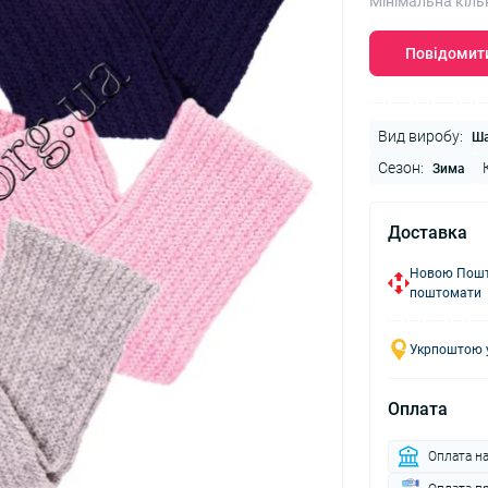
Мінімальна кіль
Повідомити
Вид виробу:
Ш
Сезон:
Зима
Доставка
Новою Пошто
поштомати
Укрпоштою у
Оплата
Оплата н