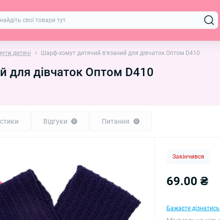
ути дитячі
Шарф-хомут дитячий в'язаний для дівчаток Оптом D410
й для дівчаток Оптом D410
стики
Відгуки
Питання
0
0
Закінчився
69.00 ₴
Бажаєте дізнатись