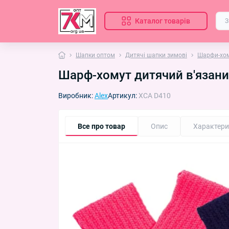
Каталог товарів
Шапки оптом
Дитячі шапки зимові
Шарфи-хом
Шарф-хомут дитячий в'язани
Виробник:
Alex
Артикул:
XCA D410
Все про товар
Опис
Характери