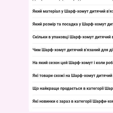
Купити Шарф-хомут дитячий в'язаний для дівча
Який матеріал у Шарф-хомут дитячий в'я
серед магазинів дитячого одягу, що швидко обе
Склад: 80% акрил, 20% шерсть. Такий склад типо
Який розмір та посадка у Шарф-хомут ди
вигляд, що приваблює оптових покупців.
Розмір: 134/16 см — стандартна довжина для дитя
Скільки в упаковці Шарф-хомут дитячий 
викладки в дитячому відділі і закриває базовий
Кількість в упаковці: 5 штук. Мінімальне замо
Чим Шарф-хомут дитячий в'язаний для дів
поповнення торгового запасу.
Модель вирізняється комбінацією 80% акрилу та
На який сезон цей Шарф-хомут і коли ро
акрилові або бавовняні хомути для демісезону,
Сезон: Зима; рекомендовано робити закупівлю з
Які товари схожі на Шарф-хомут дитячий
швидкий обіг товарів у торговій точці.
Товари з тієї ж категорії:
Що найкраще продається в категорії
Шар
Шарф дитячий в'язаний Оптом для дівчаток 
Лідери продажів:
Шарф дитячий в'язаний Оптом для хлопчиків
Які новинки є зараз в категорії
Шарфи-хом
Шарф-снуд дитячий в'язаний для дівчаток О
Шарф-снуд дитячий в'язаний для дівчаток О
Новинки:
Шарф-снуд дитячий в'язаний для хлопчиків 