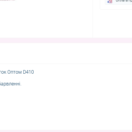
Оплата п
ток Оптом D410
арвленні.