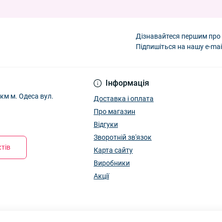
D897
— 135.00 ₴
птом D901
— 110.00 ₴
 D897
— 135.00 ₴
Дізнавайтеся першим про 
птом D998
— 105.00 ₴
Підпишіться на нашу e-mai
Інформація
м м. Одеса вул.
Доставка і оплата
Про магазин
Відгуки
Зворотній зв'язок
тів
Карта сайту
Виробники
Акції