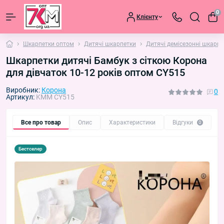
0
Клієнту
Шкарпетки оптом
Дитячі шкарпетки
Дитячі демісезонні шкарпе
Шкарпетки дитячі Бамбук з сіткою Корона
для дівчаток 10-12 років оптом CY515
Виробник:
Корона
0
Артикул:
KMM CY515
Все про товар
Опис
Характеристики
Відгуки
П
0
Бестселер