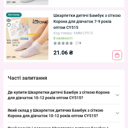
Шкарпетки дитячі Бамбук з сіткою
Бестселер
Корона для дівчаток 7-9 років
оптом CY515
Код товару: KMM CY515
В наявності
0
21.06 ₴
Часті запитання
Де купити Шкарпетки дитячі Бамбук з сіткою Корона
для дівчаток 10-12 років оптом CY515?
Купити Шкарпетки дитячі Бамбук з сіткою
Корона
для дівчаток
Який склад у Шкарпеток дитячих Бамбук з сіткою
10-12 років оптом CY515 можна упаковкою з Одеси 7КМ;
Корона для дівчаток 10-12 років оптом CY515?
упаковка на 10 пар зручна для викладки і забезпечує швидкий
Склад виробу — сіткова структура з бамбукового волокна, що
обіг товару в роздрібних точках, що робить модель ходовим