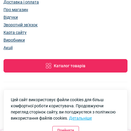
Доставка і оплата
Про магазин
Відгуки
Зворотній зв'язок
Карта сайту
Виробники
Акції
Каталог товарів
Цей сайт використовує файли cookies для більш
7км Одеса — Одяг і аксесуари оптом © 2026
комфортної роботи користувача. Продовжуючи
Google
Рейтинг
перегляд сторінок сайту, ви погоджуєтеся з політикою
використання файлів cookies.
Детальніше
4.8
91 відгук
Прийняти