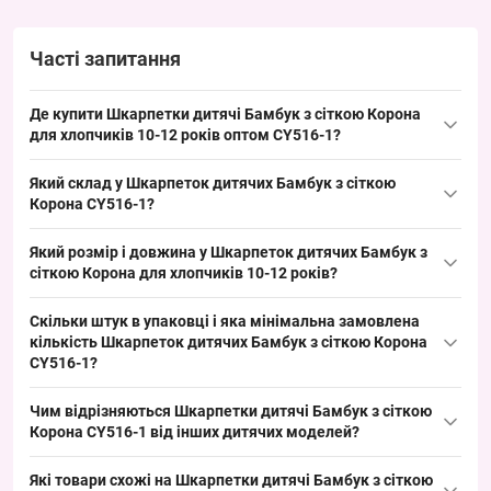
Часті запитання
Де купити Шкарпетки дитячі Бамбук з сіткою Корона
для хлопчиків 10-12 років оптом CY516-1?
Купити Шкарпетки дитячі Бамбук з сіткою
Корона
для
Який склад у Шкарпеток дитячих Бамбук з сіткою
хлопчиків 10-12 років оптом CY516-1 можна упаковкою з Одеси
Корона CY516-1?
7КМ; упаковка по 10 пар у 3 кольорах забезпечує ходовий
Склад моделі вказано як сітка з бамбукового волокна; бамбук
розмір і швидкий обіг товару на ринку, що полегшує
Який розмір і довжина у Шкарпеток дитячих Бамбук з
має антибактеріальні властивості та ефективно відводить
поповнення асортименту та стабільні продажі.
сіткою Корона для хлопчиків 10-12 років?
вологу, що робить модель привабливою для літнього
Розмір шкарпеток — 10-12 років, довжина — середні; цей
асортименту і сприяє повторним продажам завдяки сезонному
Скільки штук в упаковці і яка мінімальна замовлена
ходовий розмір підходить для великої частини дитячої
попиту.
кількість Шкарпеток дитячих Бамбук з сіткою Корона
аудиторії влітку, що полегшує викладку та покриття базового
CY516-1?
попиту у роздрібній мережі.
В упаковці 10 пар шкарпеток, мінімальне замовлення —
Чим відрізняються Шкарпетки дитячі Бамбук з сіткою
упаковка; така комплектація зручна для оптових закупівель,
Корона CY516-1 від інших дитячих моделей?
полегшує логістику на складі і дозволяє швидко поповнювати
Модель відзначається сітчастою структурою з бамбукового
торговельні точки, забезпечуючи стабільний обіг.
Які товари схожі на Шкарпетки дитячі Бамбук з сіткою