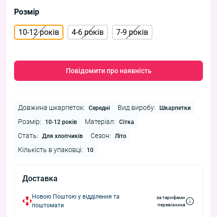
Розмір
10-12 років
4-6 років
7-9 років
Повідомити про наявність
Довжина шкарпеток:
Вид виробу:
Середні
Шкарпетки
Розмір:
Матеріал:
10-12 років
Сітка
Стать:
Сезон:
Для хлопчиків
Літо
Кількість в упаковці:
10
Доставка
Новою Поштою у відділення та
за тарифами
поштомати
перевізника