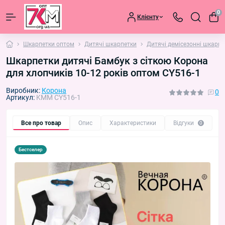
0
Клієнту
Шкарпетки оптом
Дитячі шкарпетки
Дитячі демісезонні шкарпе
Шкарпетки дитячі Бамбук з сіткою Корона
для хлопчиків 10-12 років оптом CY516-1
Виробник:
Корона
0
Артикул:
KMM CY516-1
Все про товар
Опис
Характеристики
Відгуки
П
0
Бестселер