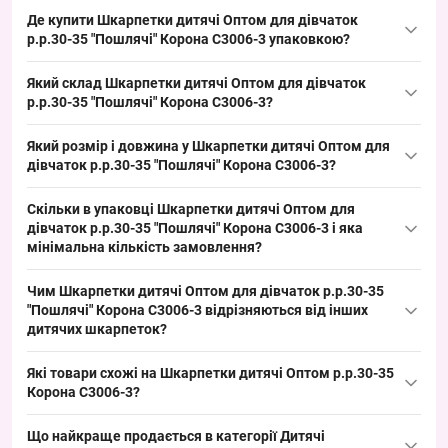
Де купити Шкарпетки дитячі Оптом для дівчаток
р.р.30-35 "Пошлячі" Корона C3006-3 упаковкою?
Купити Шкарпетки дитячі Оптом для дівчаток р.р.30-35
Який склад Шкарпетки дитячі Оптом для дівчаток
"Пошлячі"
Корона
C3006-3 можна упаковкою з Одеси 7КМ,
р.р.30-35 "Пошлячі" Корона C3006-3?
пакування по 10 пар; це ходовий розмір, зручний для швидкого
Склад матеріалів конкретно не вказаний у картці товару, проте в
обігу та поповнення асортименту в роздрібній точці.
Який розмір і довжина у Шкарпетки дитячі Оптом для
описі зазначено натуральні матеріали та еластична гумка, що
дівчаток р.р.30-35 "Пошлячі" Корона C3006-3?
забезпечує надійну фіксацію та повітропроникність; це
Розмірна група шкарпеток — 30-35, довжина відповідає
важливо при формуванні асортименту для оптових закупівель і
Скільки в упаковці Шкарпетки дитячі Оптом для
стандартним дитячим демісезонним моделям для цього
закриття базового попиту.
дівчаток р.р.30-35 "Пошлячі" Корона C3006-3 і яка
розміру; такий розмір є ходовим і зручним для поповнення
мінімальна кількість замовлення?
полиць у сезон весна/осінь.
Упаковка містить 10 пар шкарпеток, мінімальне замовлення —
Чим Шкарпетки дитячі Оптом для дівчаток р.р.30-35
упаковка; формат закупівлі по 10 пар дозволяє швидко
"Пошлячі" Корона C3006-3 відрізняються від інших
формувати товарні набори і зручно викладати товар на полицях
дитячих шкарпеток?
роздрібної точки.
Модель відрізняється еластичною гумкою та орієнтацією на
Які товари схожі на Шкарпетки дитячі Оптом р.р.30-35
демісезонність весна/осінь, при цьому альтернативи можуть
Корона C3006-3?
бути коротші або зимові моделі з іншими матеріалами; така
Товари з тієї ж категорії:
універсальність розширює асортимент і закриває базовий
Що найкраще продається в категорії
Дитячі