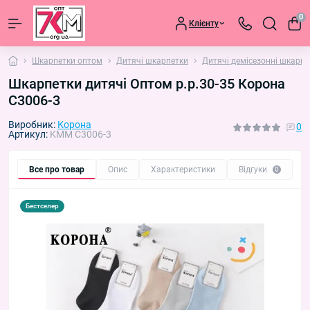
0
Клієнту
Шкарпетки оптом
Дитячі шкарпетки
Дитячі демісезонні шкарпе
Шкарпетки дитячі Оптом р.р.30-35 Корона
C3006-3
Виробник:
Корона
0
Артикул:
KMM C3006-3
Все про товар
Опис
Характеристики
Відгуки
П
0
Бестселер