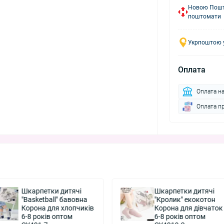
Новою Пошто
поштомати
Укрпоштою у
Оплата
Оплата н
Оплата п
Шкарпетки дитячі
Шкарпетки дитячі
"Basketball" бавовна
"Кролик" екокотон
Корона для хлопчиків
Корона для дівчаток
6-8 років оптом
6-8 років оптом