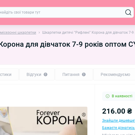
емісезонні шкарпетки
Шкарпетки дитячі "Рифлені" Корона для дівчаток 7-9
Корона для дівчаток 7-9 років оптом 
стики
Відгуки
Питання
Рекомендуємо
0
0
В наявності
216.00 ₴
Знайшли дешевше
Бажаєте дізнатись