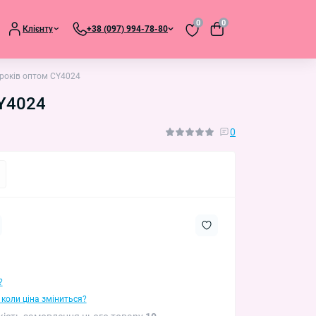
0
0
Клієнту
+38 (097) 994-78-80
 років оптом CY4024
CY4024
0
?
 коли ціна зміниться?