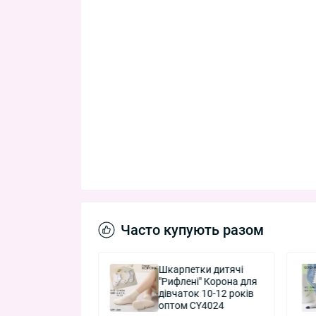
Часто купують разом
етки дитячі
Шкарпетки дитячі
ені" Корона для
"Рифлені" Корона для
ок 4-6 років
дівчаток 10-12 років
 CY4024
оптом CY4024