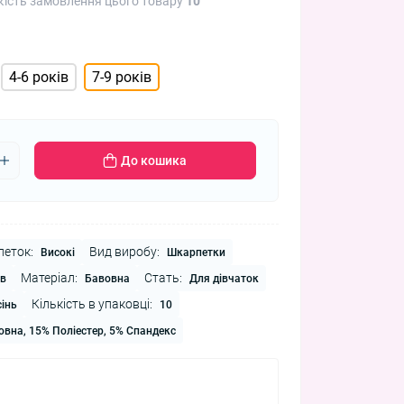
кість замовлення цього товару
10
4-6 років
7-9 років
До кошика
еток:
Вид виробу:
Високі
Шкарпетки
Матеріал:
Стать:
ів
Бавовна
Для дівчаток
Кількість в упаковці:
інь
10
вна, 15% Поліестер, 5% Спандекс