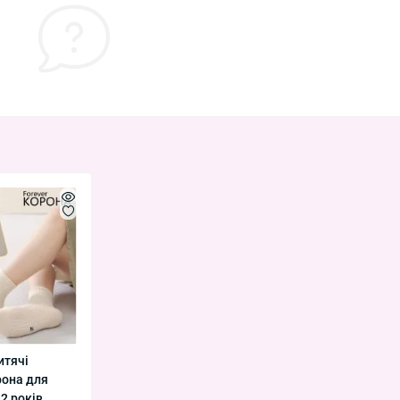
итячі
рона для
2 років