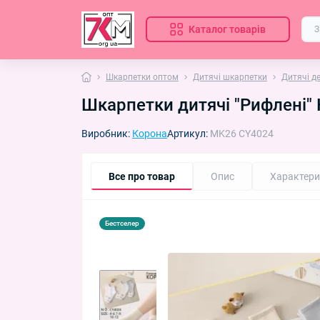
Каталог товарів
Шкарпетки оптом
Дитячі шкарпетки
Дитячі д
Шкарпетки дитячі "Рифлені" 
Виробник:
Корона
Артикул:
MK26 CY4024
Все про товар
Опис
Характери
Бестселер