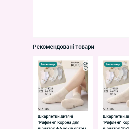
Рекомендовані товари
Бестселер
Бестселер
Шкарпетки дитячі
Шкарпетки д
"Рифлені" Корона для
"Рифлені" Ко
дівчаток 4-6 років оптом
дівчаток 10-1