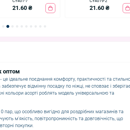
CY401-7
CY4019-2
21.60 ₴
21.60 ₴
к оптом
 - це ідеальне поєднання комфорту, практичності та стильн
забезпечує відмінну посадку по ніжці, не сповзає і зберіга
жні кольори асорті роблять модель універсальною та
0 пар, що особливо вигідно для роздрібних магазинів та
чують м'якість, повітропроникність та довговічність, що
вторні покупки.