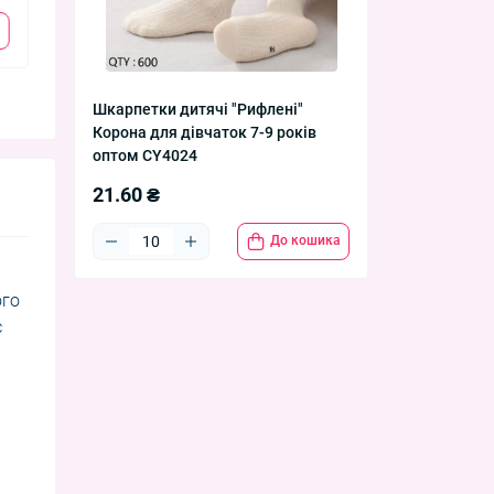
CY401-7
21.60 ₴
22.70
Шкарпетки дитячі "Рифлені"
Корона для дівчаток 7-9 років
оптом CY4024
21.60 ₴
До кошика
ого
є