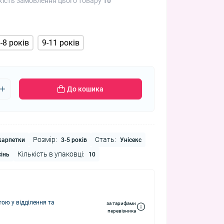
кість замовлення цього товару
10
-8 років
9-11 років
До кошика
Розмір:
Стать:
арпетки
3-5 років
Унісекс
Кількість в упаковці:
інь
10
ю у відділення та
за тарифами
перевізника