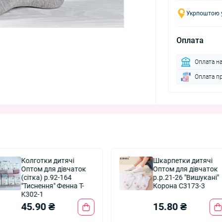
Укрпоштою у
Оплата
Оплата н
Оплата п
Колготки дитячі
Шкарпетки дитячі
Оптом для дівчаток
Оптом для дівчаток
(сітка) р.92-164
р.р.21-26 "Вишукані"
"Тиснення" Фенна T-
Корона C3173-3
K302-1
45.90 ₴
15.80 ₴