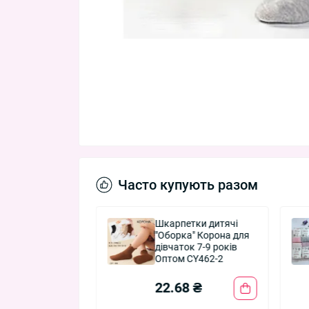
Часто купують разом
етки дитячі
Шкарпетки дитячі
 для дівчаток
"Оборка" Корона для
-31 "Вишукані"
дівчаток 7-9 років
а C3173-3
Оптом CY462-2
0 ₴
22.68 ₴