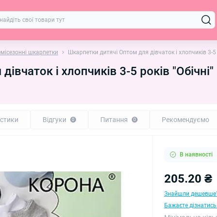
емісезонні шкарпетки
Шкарпетки дитячі Оптом для дівчаток і хлопчиків 3-5
івчаток і хлопчиків 3-5 років "Обічні
стики
Відгуки
Питання
Рекомендуємо
0
0
В наявності
205.20 ₴
Знайшли дешевше
Бажаєте дізнатись