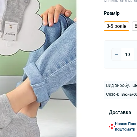
Мінімальна кіль
Розмір
3-5 років
6
Вид виробу:
Шк
Сезон:
Весна/Ос
Доставка
Новою Пошто
поштомати