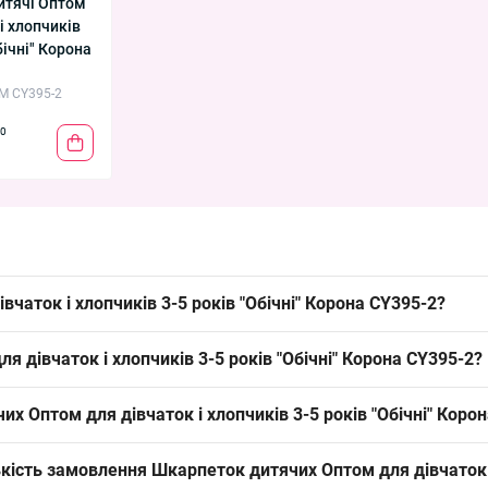
итячі Оптом
і хлопчиків
бічні" Корона
M CY395-2
0
чаток і хлопчиків 3-5 років "Обічні" Корона CY395-2?
опчиків 3-5 років "Обічні"
Корона
CY395-2 можна упаковкою з Одеси
 дівчаток і хлопчиків 3-5 років "Обічні" Корона CY395-2?
 на роздрібних точках.
на з додаванням поліаміду та еластану — забезпечує форму, еласти
х Оптом для дівчаток і хлопчиків 3-5 років "Обічні" Коро
а/осінь.
вого діапазону; довжина стопи відповідає типовим дитячим парамет
ькість замовлення Шкарпеток дитячих Оптом для дівчаток і
 комплектувати викладку.