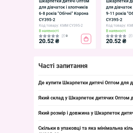
Шкарпетки дитячі Оптом
Шкарпетки д
для дівчаток і хлопчиків
для дівчаток 
6-8 років "Обічні" Корона
9-11 років "О
CY395-2
CY395-2
Код товару: KMM CY395-2
Код товару: KM
В наявності
В наявності
0
20.52 ₴
20.52 ₴
Часті запитання
Де купити Шкарпетки дитячі Оптом для дів
Купити Шкарпетки дитячі Оптом для дівчаток і хл
Який склад у Шкарпеток дитячих Оптом для
зручний для викладки та швидкого обігу товару
Склад типовий для дитячого асортименту: бавов
Який розмір і довжина у Шкарпеток дитячи
універсальною для демісезонного продажу весн
Розмір 3–5 років — підходить дітям цього віко
Скільки в упаковці та яка мінімальна кіл
попит на
дитячі демісезонні шкарпетки
і зручно