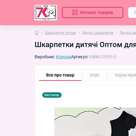
Каталог товарів
Шкарпетки оптом
Дитячі шкарпетки
Дитячі д
Шкарпетки дитячі Оптом для д
Виробник:
Корона
Артикул:
KMM CY395-2
Все про товар
Опис
Характери
Бестселер