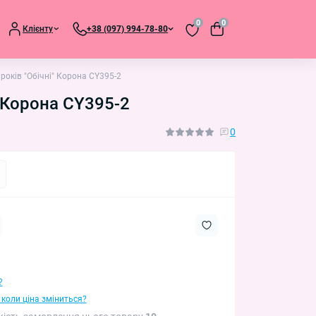
0
0
Клієнту
+38 (097) 994-78-80
 років "Обічні" Корона CY395-2
" Корона CY395-2
0
?
 коли ціна зміниться?