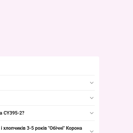
 7КМ — 10 пар в упаковці; ходовий розмір,
чність і повітропроникність, що робить модель
на CY395-2?
рам для 3–5 років, що дозволяє закрити базовий
 хлопчиків 3-5 років "Обічні" Корона