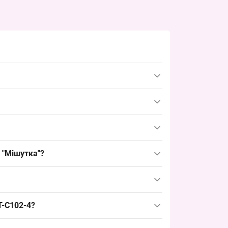
Одеси 7КМ, 10 пар в упаковці; ходовий зимовий
а виробу, гіпоалергенний та теплоізоляційний,
рпеток цього віку для зими; такий розмір є
 "Мішутка"?
 для оптових покупців і дозволяє швидко
обарвним оформленням з малюнками;
T-C102-4?
ї — розширює асортимент і закриває базовий