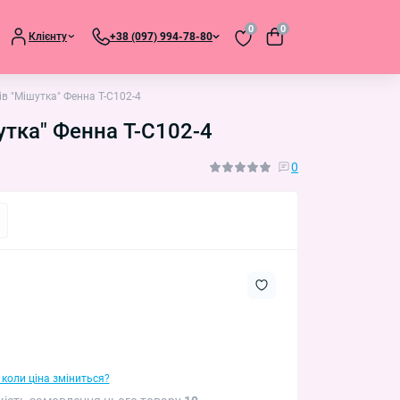
0
0
Клієнту
+38 (097) 994-78-80
ів "Мішутка" Фенна T-C102-4
утка" Фенна T-C102-4
0
 коли ціна зміниться?