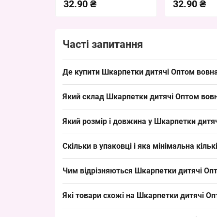
32.90 ₴
32.90 ₴
Часті запитання
Де купити Шкарпетки дитячі Оптом вовна 
Купити Шкарпетки дитячі Оптом вовна норки для
Який склад Шкарпетки дитячі Оптом вовна
розмір, що забезпечує швидкий обіг та стабільн
Склад Шкарпетки дитячі Оптом вовна норки для х
Який розмір і довжина у Шкарпетки дитя
що робить товар привабливим для оптових закуп
Розмір Шкарпетки дитячі Оптом вовна норки "Мі
Скільки в упаковці і яка мінімальна кіл
ходовим у дитячому сегменті та полегшує викла
В упаковці Шкарпетки дитячі Оптом вовна норки
Чим відрізняються Шкарпетки дитячі Опт
формувати товарні набори для продажу в магази
Шкарпетки дитячі Оптом вовна норки "Мішутка
Які товари схожі на Шкарпетки дитячі Оп
альтернативи в категорії включають коротші або
попит на зимові шкарпетки.
Товари з тієї ж категорії: