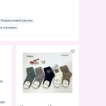
а Розрахунковий рахунок
ри отриманні
о.
жен