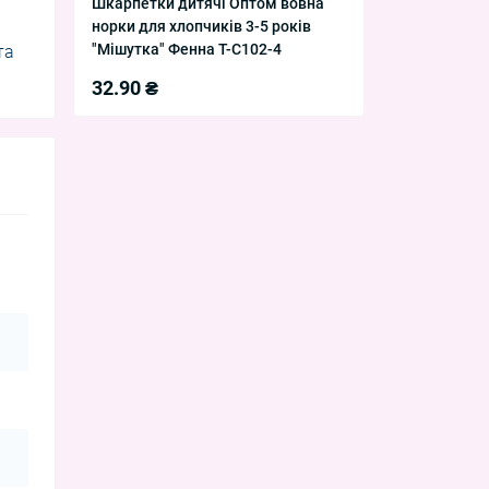
Шкарпетки дитячі Оптом вовна
норки для хлопчиків 3-5 років
"Мішутка" Фенна T-C102-4
та
32.90 ₴