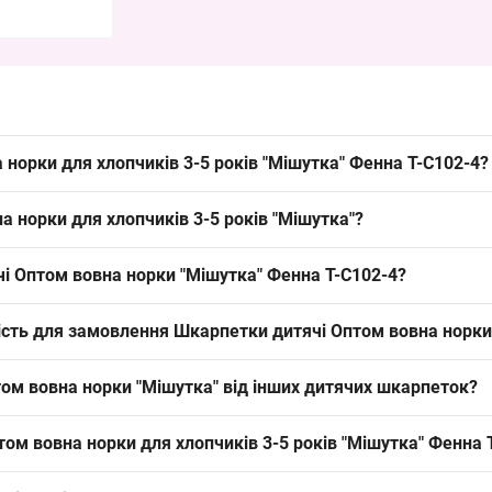
норки для хлопчиків 3-5 років "Мішутка" Фенна T-C102-4?
 хлопчиків 3-5 років "Мішутка"
Фенна
T-C102-4 можна упаковкою з 
 норки для хлопчиків 3-5 років "Мішутка"?
ий попит у роздрібних точках.
лопчиків 3-5 років "Мішутка" — норка; матеріал заявлений як основ
чі Оптом вовна норки "Мішутка" Фенна T-C102-4?
ів у сезоні зима та розширює асортимент теплого сегмента.
шутка" Фенна T-C102-4 — 3-5 років, стандартна довжина дитячих шка
ькість для замовлення Шкарпетки дитячі Оптом вовна норки
дку і продаж у торгових точках.
 "Мішутка" — 10 пар; мінімальне замовлення — упаковка, що зручно
ом вовна норки "Мішутка" від інших дитячих шкарпеток?
нах та на ринку.
" вирізняються використанням норкової шерсті та наборним різн
том вовна норки для хлопчиків 3-5 років "Мішутка" Фенна 
 бавовняні моделі, які підходять на інші сезони. Окупність позиці