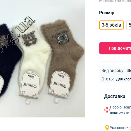
Мінімальна кіль
Розмір
3-5 років
5
Повідомити
Вид виробу:
Шк
Стать:
Для хло
Доставка
Новою Пошто
поштомати
Укрпоштою у