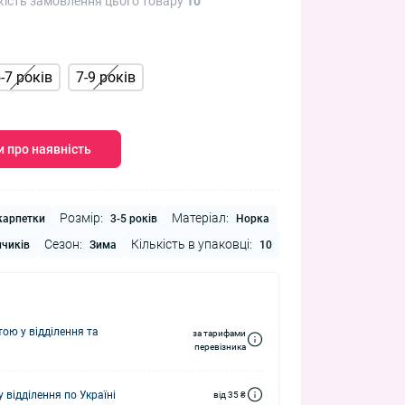
кість замовлення цього товару
10
-7 років
7-9 років
 про наявність
Розмір:
Матеріал:
арпетки
3-5 років
Норка
Сезон:
Кількість в упаковці:
пчиків
Зима
10
ю у відділення та
за тарифами
перевізника
 відділення по Україні
від 35 ₴