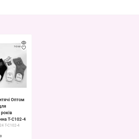
итячі Оптом
для
 років
нна T-C102-4
24 T-C102-4
0