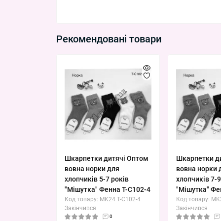
Рекомендовані товари
Шкарпетки дитячі Оптом
Шкарпетки д
вовна норки для
вовна норки 
хлопчиків 5-7 років
хлопчиків 7-9
"Мішутка" Фенна T-C102-4
"Мішутка" Фе
Код товару: MK24 T-C102-4
Код товару: MK
Закінчився
Закінчився
0