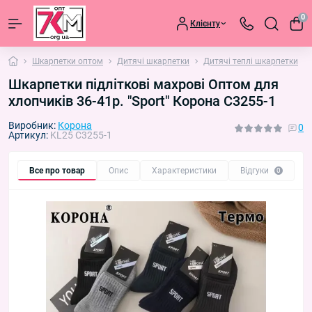
0
Клієнту
Шкарпетки оптом
Дитячі шкарпетки
Дитячі теплі шкарпетки
Шкарпетки підліткові махрові Оптом для
хлопчиків 36-41р. "Sport" Корона C3255-1
Виробник:
Корона
0
Артикул:
KL25 C3255-1
Все про товар
Опис
Характеристики
Відгуки
П
0