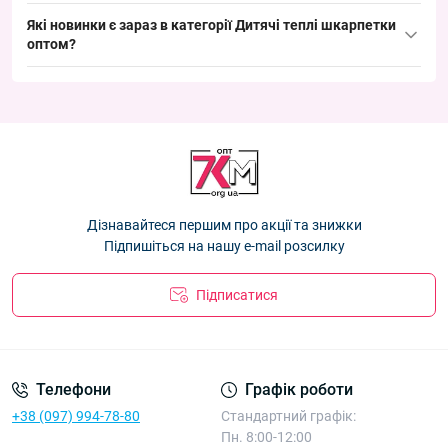
"Котик" Корона CY555-1
— 35.10 ₴
Лідери продажів:
Які новинки є зараз в категорії
Дитячі теплі шкарпетки
Шкарпетки дитячі Оптом норка для хлопчиків та дівчаток
оптом
Шкарпетки дитячі Оптом норка для дівчаток 6-12 місяців
?
12-24 місяців "Сніговик" Корона C3579-1
— 29.70 ₴
"Сердечки" Корона CY4008
— 32.40 ₴
Новинки:
Шкарпетки дитячі Оптом кашемір для дівчаток 3-5 років
Шкарпетки підліткові Оптом кашемір для дівчаток 33-38р.
"Котик" Корона CY555-1
— 35.10 ₴
Шкарпетки дитячі Оптом кашемір для дівчаток 6-9 років
"Ведмежата" Корона CY552-1
— 40.50 ₴
"Котик" Корона CY555-1
— 35.10 ₴
Шкарпетки підліткові альпака +махра Оптом для дівчаток
Шкарпетки дитячі Оптом норка для хлопчиків та дівчаток
33-39р. Корона C3804-1
— 40.50 ₴
12-24 місяців "Сніговик" Корона C3579-1
— 29.70 ₴
Шкарпетки дитячі Оптом кашемір для дівчаток 3-5 років
Дізнавайтеся першим про акції та знижки
"Котик" Корона CY555-1
— 35.10 ₴
Підпишіться на нашу e-mail розсилку
Підписатися
Телефони
Графік роботи
+38 (097) 994-78-80
Стандартний графік:
Пн. 8:00-12:00