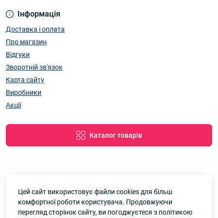
Інформація
Доставка і оплата
Про магазин
Відгуки
Зворотній зв'язок
Карта сайту
Виробники
Акції
Каталог товарів
Цей сайт використовує файли cookies для більш
7км Одеса — Одяг і аксесуари оптом © 2026
комфортної роботи користувача. Продовжуючи
Google
Рейтинг
перегляд сторінок сайту, ви погоджуєтеся з політикою