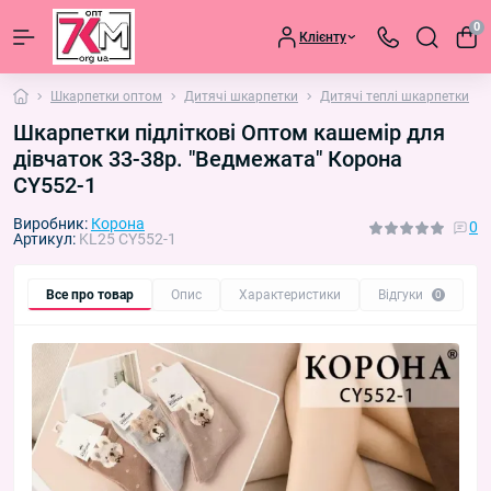
0
Клієнту
Шкарпетки оптом
Дитячі шкарпетки
Дитячі теплі шкарпетки
Шкарпетки підліткові Оптом кашемір для
дівчаток 33-38р. "Ведмежата" Корона
CY552-1
Виробник:
Корона
0
Артикул:
KL25 CY552-1
Все про товар
Опис
Характеристики
Відгуки
П
0