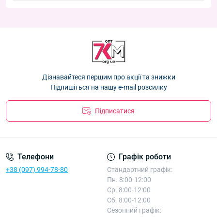
Новинки:
Шкарпетки дитячі Оптом кашемір для дівчаток 3-5 років
Шкарпетки підліткові альпака +махра Оптом для дівчаток
"Котик" Корона CY555-1
— 35.10 ₴
Шкарпетки дитячі Оптом кашемір для дівчаток 6-9 років
33-39р. Корона C3804-1
— 40.50 ₴
"Котик" Корона CY555-1
— 35.10 ₴
Шкарпетки підліткові Оптом кашемір для дівчаток 33-38р.
Шкарпетки дитячі Оптом норка для хлопчиків та дівчаток
"Ведмежата" Корона CY552-1
— 40.50 ₴
12-24 місяців "Сніговик" Корона C3579-1
— 29.70 ₴
Шкарпетки дитячі Оптом кашемір для дівчаток 3-5 років
Дізнавайтеся першим про акції та знижки
"Котик" Корона CY555-1
— 35.10 ₴
Підпишіться на нашу e-mail розсилку
Підписатися
Телефони
Графік роботи
+38 (097) 994-78-80
Стандартний графік:
Пн. 8:00-12:00
Ср. 8:00-12:00
Сб. 8:00-12:00
Сезонний графік: