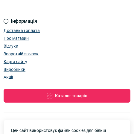
Інформація
Доставка і оплата
Про магазин
Відгуки
Зворотній зв'язок
Карта сайту
Виробники
Акції
Каталог товарів
Цей сайт використовує файли cookies для більш
7км Одеса — Одяг і аксесуари оптом © 2026