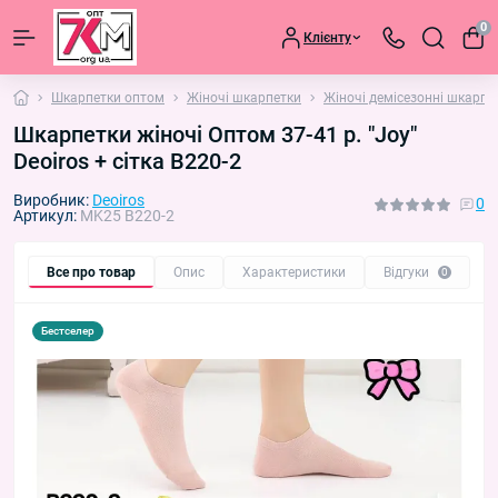
0
Клієнту
Шкарпетки оптом
Жіночі шкарпетки
Жіночі демісезонні шкарпе
Шкарпетки жіночі Оптом 37-41 р. "Joy"
Deoiros + сітка B220-2
Виробник:
Deoiros
0
Артикул:
MK25 B220-2
Все про товар
Опис
Характеристики
Відгуки
П
0
Бестселер