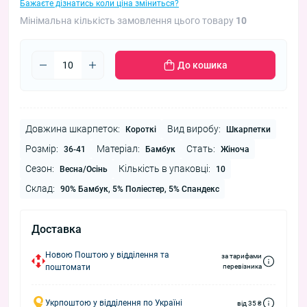
Бажаєте дізнатись коли ціна зміниться?
Мінімальна кількість замовлення цього товару
10
До кошика
Довжина шкарпеток:
Вид виробу:
Короткі
Шкарпетки
Розмір:
Матеріал:
Стать:
36-41
Бамбук
Жіноча
Сезон:
Кількість в упаковці:
Весна/Осінь
10
Склад:
90% Бамбук, 5% Поліестер, 5% Спандекс
Доставка
Новою Поштою у відділення та
за тарифами
поштомати
перевізника
Укрпоштою у відділення по Україні
від 35 ₴