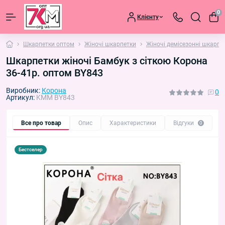
0
Клієнту
Шкарпетки оптом
Жіночі шкарпетки
Жіночі демісезонні шкарпе
Шкарпетки жіночі Бамбук з сіткою Корона
36-41р. оптом BY843
Виробник:
Корона
0
Артикул:
KMM BY843
Все про товар
Опис
Характеристики
Відгуки
П
0
Бестселер