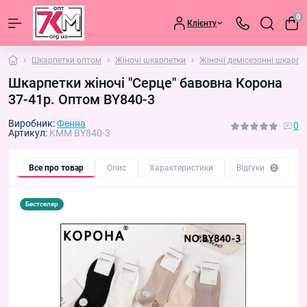
0
Клієнту
Шкарпетки оптом
Жіночі шкарпетки
Жіночі демісезонні шкарпе
Шкарпетки жіночі "Серце" бавовна Корона
37-41р. Оптом BY840-3
Виробник:
Фенна
0
Артикул:
KMM BY840-3
Все про товар
Опис
Характеристики
Відгуки
П
0
Бестселер