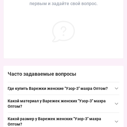
первым и задайте свой вопрос.
Часто задаваемые вопросы
Где купить Варежки женские "Узор-3" махра Оптом?
Купить Варежки женские "Узор-3" махра Оптом можно из
Какой материал у Варежек женских "Узор-3" махра
Одессы 7КМ — популярная модель зимнего ряда со
Оптом?
стабильным спросом, удобная для быстрого оборота и
Материал: махра — полностью махровая внутренняя часть,
плановой выкладки на оптовых точках продаж.
Какой размер у Варежек женских "Узор-3" махра
внешний слой соответствует категории женских варежек; такой
Оптом?