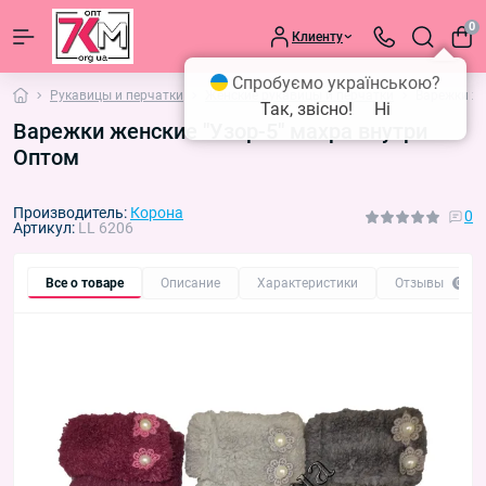
0
Клиенту
Спробуємо українською?
Рукавицы и перчатки
Женские рукавицы и перчатки
Варежки же
Так, звісно!
Ні
Варежки женские "Узор-5" махра внутри
Оптом
Производитель:
Корона
0
Артикул:
LL 6206
Все о товаре
Описание
Характеристики
Отзывы
0