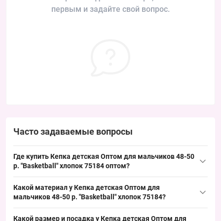
первым и задайте свой вопрос.
Часто задаваемые вопросы
Где купить Кепка детская Оптом для мальчиков 48-50
р. "Basketball" хлопок 75184 оптом?
Купить Кепка детская Оптом для мальчиков 48-50 р. "Basketball"
Какой материал у Кепка детская Оптом для
хлопок 75184 можно упаковкой з Одессы 7КМ; модель
мальчиков 48-50 р. "Basketball" хлопок 75184?
занимает ходовой летний сегмент и обеспечивает стабильный
Состав: 100% хлопок. Хлопковая конструкция соответствует
спрос в сезон кепок, что удобно для мерчандайзинга.
Какой размер и посадка у Кепка детская Оптом для