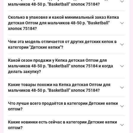
летнему сезону и категории детских кепок, что упрощает
мальчиков 48-50 р. "Basketball" хлопок 75184?
выкладку и закрывает базовый спрос оптовых заказчиков.
Размер: окружность головы 48–50 см; детская посадка со
Сколько в упаковке и какой минимальный заказ Кепка
стандартным козырьком для летнего использования. Такой
детская Оптом для мальчиков 48-50 р. "Basketball"
размер закрывает сегмент примерно 1–2 лет и является
хлопок 75184?
ходовым для оптовых продаж, обеспечивая быстрый оборот
В упаковке: 5 штук; минимальный заказ — упаковка. Формат
товара.
Чем эта модель отличается от других детских кепок в
«заказать упаковкой» облегчает формирование партий для
категории "Детские кепки"?
розничных точек и рынков, ускоряя обновление ассортимента
Модель выделяется летним клетчатым дизайном с боковой
к летнему сезону.
Какой сезон продажи у Кепка детская Оптом для
вышивкой и полностью хлопковой тканью, что соответствует
мальчиков 48-50 р. "Basketball" хлопок 75184 и когда
сезону Лето. В качестве альтернативы подходят панамки или
делать закупку?
кепки из полиэстера; эта модель добавляет базовый
Сезон продаж: Лето, пик — май–август. Рекомендуется делать
ассортимент мальчиковых кепок и закрывает базовый спрос
Какие товары похожи на Кепка детская Оптом для
закупку за 4–6 недель до начала пика, чтобы подготовиться к
на сезон.
мальчиков 48-50 р. "Basketball" хлопок 75184?
сезону и обеспечить своевременную выкладку товара.
Товары из той же категории:
Что лучше всего продаётся в категории
Детские кепки
оптом
Кепка детская "NB" хлопок +сетка для мальчиков 54 р.
?
Оптом 26Д49
— 94.50 ₴
Лидеры продаж:
Какие новинки есть сейчас в категории
Детские кепки
Кепка детская "NewY" хлопок +сетка для мальчиков 54 р.
оптом
Кепка детская для мальчиков "NY" 52-54 р. хлопок Оптом
?
Оптом 26Д37
— 94.50 ₴