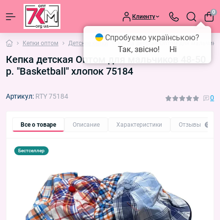
0
Клиенту
Спробуємо українською?
Кепки оптом
Детские кепки
Кепка детская Оптом для мальчиков 
Так, звісно!
Ні
Кепка детская Оптом для мальчиков 48-50
р. "Basketball" хлопок 75184
Артикул:
RTY 75184
0
Все о товаре
Описание
Характеристики
Отзывы
0
Бестселлер