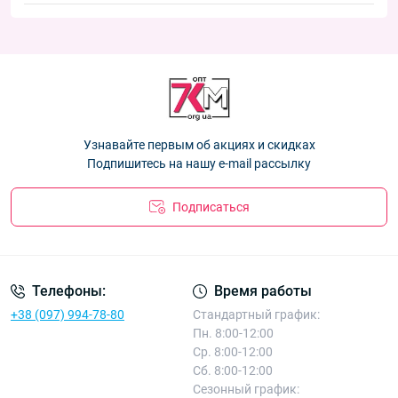
7883
— 54.00 ₴
Новинки:
Кепка детская "Кугуар" хлопок +сетка для мальчиков 54 р.
Кепка подростковая Оптом для мальчиков 50-52 р. хлопок
Оптом 26Д47
— 94.50 ₴
Кепка детская "NB" хлопок +сетка для мальчиков 54 р.
9013
— 45.00 ₴
Оптом 26Д49
— 94.50 ₴
Кепка детская Оптом для мальчиков 50-52 р. "Ади" 6161
—
Кепка детская "NewY" хлопок +сетка для мальчиков 54 р.
45.00 ₴
Оптом 26Д37
— 94.50 ₴
Кепка детская "Кугуар" хлопок +сетка для мальчиков 54 р.
Узнавайте первым об акциях и скидках
Оптом 26Д47
— 94.50 ₴
Подпишитесь на нашу e-mail рассылку
Подписаться
Телефоны:
Время работы
+38 (097) 994-78-80
Стандартный график:
Пн. 8:00-12:00
Ср. 8:00-12:00
Сб. 8:00-12:00
Сезонный график: