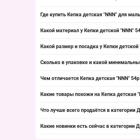
Где купить Кепка детская "NNN" для мал
Купить Кепка детская "NNN" для мальчиков 54р
Какой материал у Кепки детской "NNN" 5
обеспечивает быстрый оборот и стабильный сп
Состав: хлопок. Модель выполнена из хлопка, ч
Какой размер и посадка у Кепки детской 
и повышает товарный вид при выкладке.
Размер: окружность головы 54 см — детский ст
Сколько в упаковке и какой минимальный
группы и упрощает продажи за счёт понятной 
Количество в упаковке: 5 штук, минимальный з
Чем отличается Кепка детская "NNN" 54р
пополнять витрины и обеспечивает стабильный
Модель отличается летним фасоном из хлопка и 
Какие товары похожи на Кепка детская "
однако эта кепка закрывает базовый спрос на 
Товары из той же категории:
Что лучше всего продаётся в категории
Д
Кепка детская "NB" хлопок +сетка для мальч
Лидеры продаж:
Кепка детская "NewY" хлопок +сетка для ма
Какие новинки есть сейчас в категории
Д
Кепка детская для мальчиков "NY" 52-54 р. 
Кепка детская "Кугуар" хлопок +сетка для м
Новинки:
Кепка подростковая Оптом для мальчиков 50