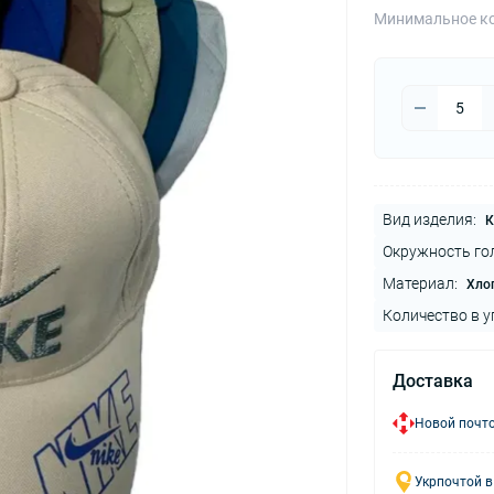
Минимальное ко
Вид изделия:
К
Окружность го
Материал:
Хло
Количество в у
Доставка
Новой почто
Укрпочтой в