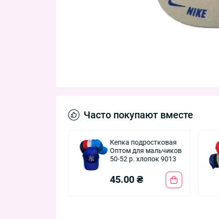
Часто покупают вместе
 детская
Кепка подростковая
u" для девочек
Оптом для мальчиков
оптом 26H51
50-52 р. хлопок 9013
0 ₴
45.00 ₴