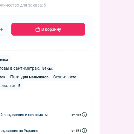
личество для заказа: 5
В корзину
епка
ловы в сантиметрах:
54 см.
Пол:
Сезон:
пок
Для мальчиков
Лето
паковке:
5
й в отделения и почтоматы
от 75 ₴
 отделение по Украине
от 35 ₴