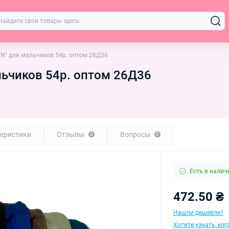
NN" для мальчиков 54р. оптом 26Д36
льчиков 54р. оптом 26Д36
еристики
Отзывы
Вопросы
0
0
Есть в налич
472.50 ₴
Нашли дешевле?
Хотите узнать, ко