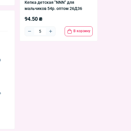
Кепка детская "NNN" для
мальчиков 54р. оптом 26Д36
94.50 ₴
В корзину
о
ь