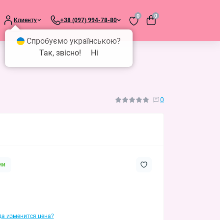
0
0
Клиенту
+38 (097) 994-78-80
Спробуємо українською?
Так, звісно!
Ні
0
ии
гда изменится цена?