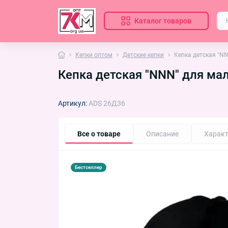
Каталог товаров
Кепки оптом
Детские кепки
Кепка детская "N
Кепка детская "NNN" для ма
Артикул:
ADS 26Д36
Все о товаре
Описание
Характ
Бестселлер