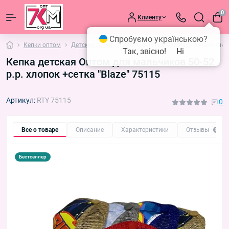
0
Клиенту
Спробуємо українською?
Кепки оптом
Детские кепки
Кепка детская Оптом для мальчиков 
Так, звісно!
Ні
Кепка детская Оптом для мальчиков 50-52
р.р. хлопок +сетка "Blaze" 75115
Артикул:
RTY 75115
0
Все о товаре
Описание
Характеристики
Отзывы
0
Бестселлер