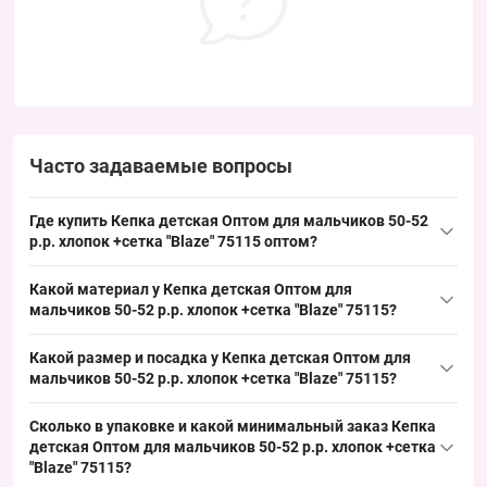
Часто задаваемые вопросы
Где купить Кепка детская Оптом для мальчиков 50-52
р.р. хлопок +сетка "Blaze" 75115 оптом?
Купить Кепка детская Оптом для мальчиков 50-52 р.р. хлопок
Какой материал у Кепка детская Оптом для
+сетка "
Blaze
" 75115 можно упаковкой из Одессы 7КМ;
мальчиков 50-52 р.р. хлопок +сетка "Blaze" 75115?
востребованный летний размер и яркий дизайн обеспечивают
Состав: хлопок с сеткой на задней части для лучшей
быстрый оборот товара и стабильный спрос в сезон.
Какой размер и посадка у Кепка детская Оптом для
вентиляции в жару. Такая комбинация типична для детских
мальчиков 50-52 р.р. хлопок +сетка "Blaze" 75115?
кепок летнего сезона и удобна для формирования
Размер детский 50–52 см окружности головы, подходит детям
ассортиментной линейки.
Сколько в упаковке и какой минимальный заказ Кепка
соответствующего возраста; имеется пластиковая
детская Оптом для мальчиков 50-52 р.р. хлопок +сетка
регулировочная застежка для точной подгонки посадки. Этот
"Blaze" 75115?
востребованный детский размер упрощает выкладку и