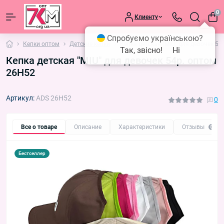
0
Клиенту
Спробуємо українською?
Кепки оптом
Детские кепки
Кепка детская "MIU" для девочек 54
Так, звісно!
Ні
Кепка детская "MIU" для девочек 54р. оптом
26H52
Артикул:
ADS 26H52
0
Все о товаре
Описание
Характеристики
Отзывы
0
Бестселлер