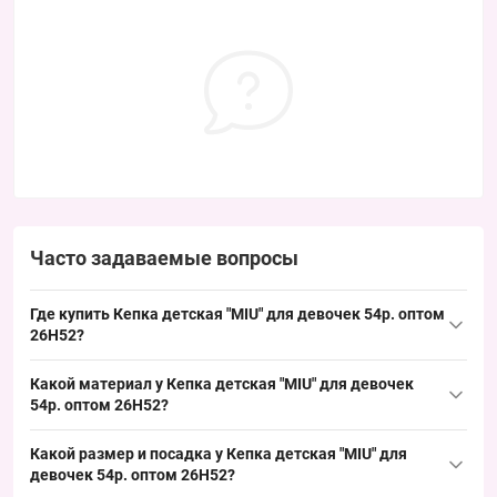
Часто задаваемые вопросы
Где купить Кепка детская "MIU" для девочек 54р. оптом
26H52?
Купить Кепка детская "MIU" для девочек 54р. оптом 26H52
Какой материал у Кепка детская "MIU" для девочек
можно упаковкой из Одессы 7КМ, упаковка по 5 штук в
54р. оптом 26H52?
разнообразных цветах; универсальный размер 54 пользуется
Состав: хлопок. Такой материал для детских кепок подходит
стабильным спросом и удобно для выкладки в розничных
Какой размер и посадка у Кепка детская "MIU" для
для лета, обеспечивает хорошую воздухопроницаемость и
точках.
девочек 54р. оптом 26H52?
долговечность при частых продажах, что делает модель