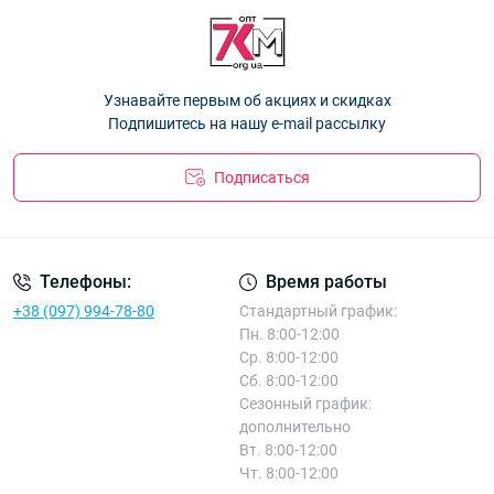
Кепка детская Оптом для мальчиков 50-52 р. "Ади" 6161
—
Кепка детская "NewY" хлопок +сетка для мальчиков 54 р.
45.00 ₴
Оптом 26Д37
— 94.50 ₴
Кепка детская "Кугуар" хлопок +сетка для мальчиков 54 р.
Узнавайте первым об акциях и скидках
Оптом 26Д47
— 94.50 ₴
Подпишитесь на нашу e-mail рассылку
Подписаться
Телефоны:
Время работы
+38 (097) 994-78-80
Стандартный график:
Пн. 8:00-12:00
Ср. 8:00-12:00
Сб. 8:00-12:00
Сезонный график:
дополнительно
Вт. 8:00-12:00
Чт. 8:00-12:00