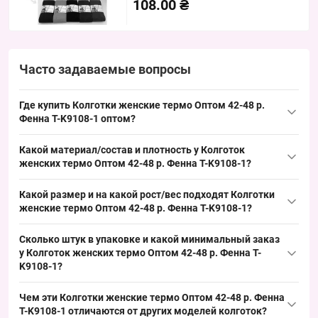
108.00 ₴
Часто задаваемые вопросы
Где купить Колготки женские термо Оптом 42-48 р.
Фенна T-K9108-1 оптом?
Купить
Колготки женские
термо Оптом 42-48 р.
Фенна
T-K9108-1
Какой материал/состав и плотность у Колготок
можно упаковкой из Одессы 7КМ; это зимняя модель,
женских термо Оптом 42-48 р. Фенна T-K9108-1?
востребованный размер 42–48, обеспечивает стабильный
Основа — термоматериал, микрофибра или флис с
спрос в холодный сезон и быстрый оборот на прилавке.
Какой размер и на какой рост/вес подходят Колготки
добавлением эластана; такой состав характерен для зимних
женские термо Оптом 42-48 р. Фенна T-K9108-1?
колготок и хорошо удерживает тепло в холодный сезон, что
Размер 42–48 рассчитан на женскую комплекцию в пределах
делает модель пригодной для оптовых продаж в пик ноября–
Сколько штук в упаковке и какой минимальный заказ
числового стандарта, это ходовой размер, покрывающий
января.
у Колготок женских термо Оптом 42-48 р. Фенна T-
широкий диапазон покупателей и упрощающий формирование
K9108-1?
товарного ассортимента для оптовых точек.
Количество в упаковке — 10 штук, минимальный заказ
Чем эти Колготки женские термо Оптом 42-48 р. Фенна
оформляется упаковкой; такая фасовка удобна для оптовых
T-K9108-1 отличаются от других моделей колготок?