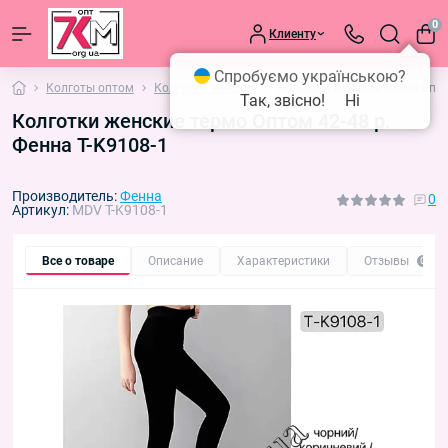
0
Клиенту
Спробуємо українською?
Колготы оптом
Колготки женские
Колготки женские термо Опто
Так, звісно!
Ні
Колготки женские термо Оптом 42-48 р.
Фенна T-K9108-1
Производитель:
Фенна
0
Артикул:
MDV T-K9108-1
Все о товаре
Описание
Характеристики
Отзывы
0