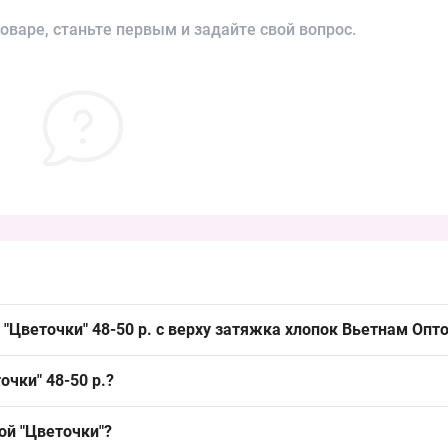
оваре, станьте первым и задайте свой вопрос.
 "Цветочки" 48-50 р. с верху затяжка хлопок Вьетнам Опт
" 48-50 р. можно оптом из Одессы 7КМ; это востребованный летни
чки" 48-50 р.?
говой точке.
бандан/косынок и подходит для летнего сезона; материал выгоден
ой "Цветочки"?