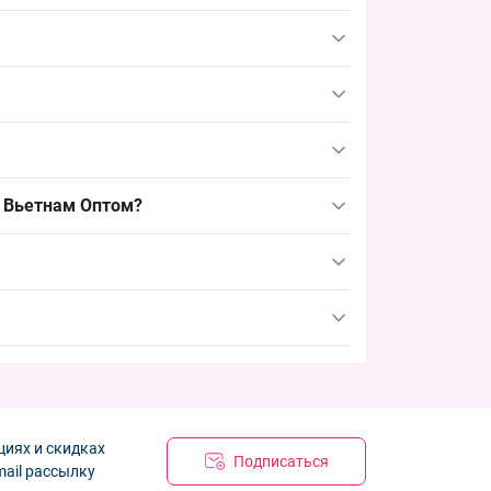
ей регулировку посадки; этот размер
удобно для формирования товарного вида и
ы — хлопковые панамки без затяжки или
зон.
, чтобы вовремя пополнить ассортимент и
к Вьетнам Оптом?
циях и скидках
Подписаться
mail рассылку