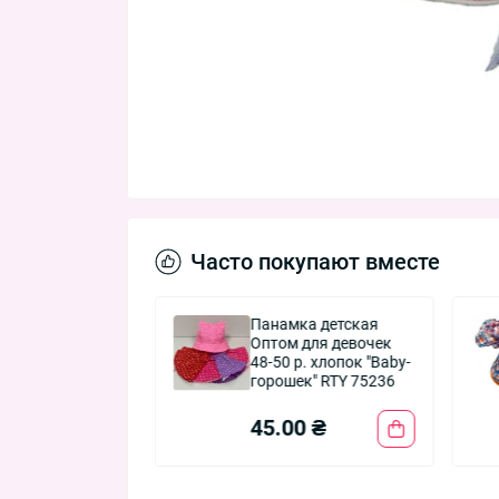
Часто покупают вместе
 детская для
Панамка детская
ек "Китти
Оптом для девочек
ль" 44-46 р.
48-50 р. хлопок "Baby-
к Оптом RTY
горошек" RTY 75236
0 ₴
45.00 ₴