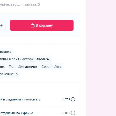
личество для заказа: 5
В корзину
осынка
ловы в сантиметрах:
48-50 см.
Пол:
Сезон:
пок
Для девочек
Лето
паковке:
5
й в отделения и почтоматы
от 75 ₴
 отделение по Украине
от 35 ₴