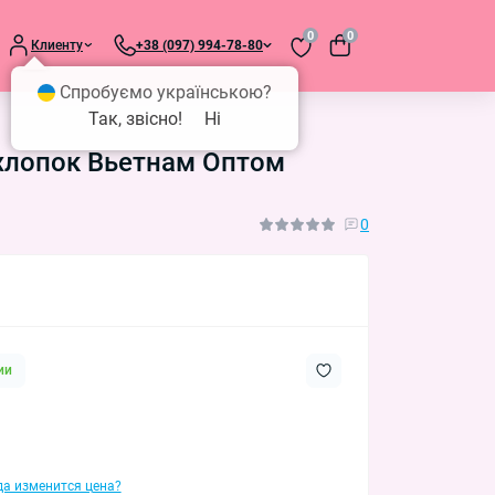
0
0
Клиенту
+38 (097) 994-78-80
Спробуємо українською?
Так, звісно!
Ні
 хлопок Вьетнам Оптом
0
ии
гда изменится цена?