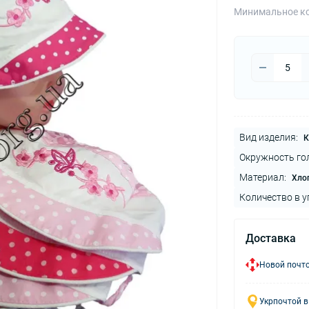
Минимальное ко
Вид изделия:
К
Окружность го
Материал:
Хло
Количество в у
Доставка
Новой почто
Укрпочтой в