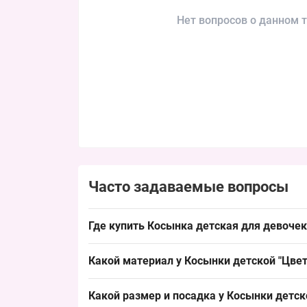
Нет вопросов о данном т
Часто задаваемые вопросы
Где купить Косынка детская для девочек
Купить Косынка детская для девочек "Цветочки
Какой материал у Косынки детской "Цвето
продаётся в сезон и удобен для выкладки в тор
Состав: хлопок. Хлопковая ткань типична для 
Какой размер и посадка у Косынки детск
спросу и простоте продажи.