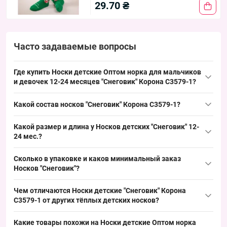
29.70 ₴
Часто задаваемые вопросы
Где купить Носки детские Оптом норка для мальчиков
и девочек 12-24 месяцев "Снеговик" Корона C3579-1?
Купить Носки детские Оптом норка для мальчиков и девочек
Какой состав носков "Снеговик" Корона C3579-1?
12-24 месяцев "Снеговик"
Корона
C3579-1 можно упаковкой по
10 штук из Одессы 7КМ; востребованный размер, удобно для
Состав носков — норка, обеспечивающая тепло и
Какой размер и длина у Носков детских "Снеговик" 12-
выкладки и быстрого оборота ассортимента в оптовых точках.
воздухопроницаемость для зимнего ассортимента; этот
24 мес.?
материал подходит для расширения зимней линейки и
Размер носков указан как 12-24 мес., что соответствует
закрывает базовый спрос на тёплые детские модели.
Сколько в упаковке и каков минимальный заказ
стандартному возрастному диапазону для данной группы;
Носков "Снеговик"?
универсальный размер упрощает маркировку и позволяет
Количество в упаковке — 10 штук, минимальный заказ —
быстро пополнять запасы без множества вариантов.
Чем отличаются Носки детские "Снеговик" Корона
упаковка; такой формат закупки удобен для оптовых
C3579-1 от других тёплых детских носков?
покупателей и позволяет формировать устойчивый товарный
Модель отличается материалом — норка и универсальным
ряд в детских отделах и на рынках.
Какие товары похожи на Носки детские Оптом норка