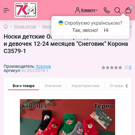
0
Клиенту
Спробуємо українською?
Носки оптом
Детские носки
Детские тёплые носки
Носки дет
Так, звісно!
Ні
Носки детские Оптом норка для мальчиков
и девочек 12-24 месяцев "Снеговик" Корона
C3579-1
Производитель:
Корона
0
Артикул:
KL25 C3579-1
Все о товаре
Описание
Характеристики
Отзывы
0