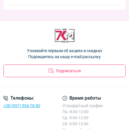
месяцев "Снеговик" Корона C3579-1
— 29.70 ₴
"Сердечки" Корона CY4008
— 32.40 ₴
Новинки:
Носки детские Оптом кашемир для девочек 3-5 лет "Котик"
Носки подростковые Оптом кашемир для девочек 33-38р.
Корона CY555-1
— 35.10 ₴
Носки детские Оптом кашемир для девочек 6-9 лет "Котик"
"Медвежата" Корона CY552-1
— 40.50 ₴
Корона CY555-1
— 35.10 ₴
Носки подростковые альпака +махра Оптом для девочек 33-
Носки детские Оптом норка для мальчиков и девочек 12-24
39р. Корона C3804-1
— 40.50 ₴
месяцев "Снеговик" Корона C3579-1
— 29.70 ₴
Носки детские Оптом кашемир для девочек 3-5 лет "Котик"
Узнавайте первым об акциях и скидках
Корона CY555-1
— 35.10 ₴
Подпишитесь на нашу e-mail рассылку
Подписаться
Телефоны:
Время работы
+38 (097) 994-78-80
Стандартный график:
Пн. 8:00-12:00
Ср. 8:00-12:00
Сб. 8:00-12:00