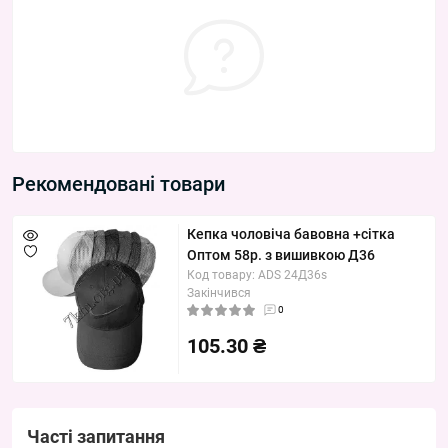
Рекомендовані товари
Кепка чоловіча бавовна +сітка
Оптом 58р. з вишивкою Д36
Код товару: ADS 24Д36s
Закінчився
0
105.30 ₴
Часті запитання