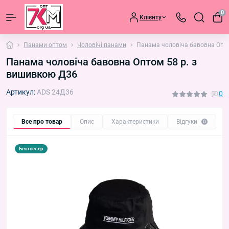
0
Клієнту
Панами оптом
Чоловічі панами
Панама чоловіча бавовна Опто
Панама чоловіча бавовна Оптом 58 р. з
вишивкою Д36
Артикул:
ADS 24Д36
0
Все про товар
Опис
Характеристики
Відгуки
П
0
Бестселер