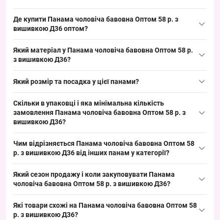
Де купити Панама чоловіча бавовна Оптом 58 р. з
вишивкою Д36 оптом?
Купити Панама чоловіча бавовна Оптом 58 р. з вишивкою Д36
Який матеріал у Панама чоловіча бавовна Оптом 58 р.
можна упаковкою з Одеси 7КМ; це ходовий літній розмір 58,
з вишивкою Д36?
який швидко обертається у продажу й закриває базовий попит
Склад: бавовна 100%. Така натуральна тканина типова для
у категорії чоловічих панам.
Який розмір та посадка у цієї панами?
панамок, підходить для літнього сезону і дає перевагу при
викладці — модель легко позиціювати як базову літню
Розмір 58 — окружність голови 58 см, посадка стандартна для
Скільки в упаковці і яка мінімальна кількість
пропозицію для оптових покупців.
дорослого чоловічого розміру. Цей ходовий розмір підходить
замовлення Панама чоловіча бавовна Оптом 58 р. з
для широкого кола покупців і полегшує формування
вишивкою Д36?
асортиментних упаковок під оптові продажі.
Кількість в упаковці: 5 штук; мінімальне замовлення —
Чим відрізняється Панама чоловіча бавовна Оптом 58
упаковка. Формат замовлення дозволяє швидко формувати
р. з вишивкою Д36 від інших панам у категорії?
товарні блоки для викладки й оптимізувати закупівлі під
Ця панама вирізняється 100% бавовною і вишивкою спереду як
сезонний попит.
Який сезон продажу і коли закуповувати Панама
акцентом дизайну; альтернативи можуть бути з міксу
чоловіча бавовна Оптом 58 р. з вишивкою Д36?
матеріалів або без декору, придатні для різних сезонів. Модель
Сезон продажу: літо, пік — червень–серпень. Рекомендовано
додає асортименту уніфікований літній товар і закриває
Які товари схожі на Панама чоловіча бавовна Оптом 58
замовляти за 4–6 тижнів до піку сезону, щоб встигнути
базовий попит на сезон.
р. з вишивкою Д36?