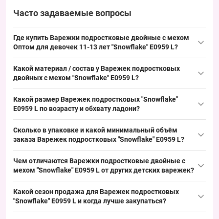
Часто задаваемые вопросы
Где купить Варежки подростковые двойные с мехом
Оптом для девочек 11-13 лет "Snowflake" E0959 L?
Купить Варежки подростковые двойные с мехом Оптом для
Какой материал / состав у Варежек подростковых
девочек 11-13 лет "Snowflake" E0959 L можно упаковкой из
двойных с мехом "Snowflake" E0959 L?
Одессы 7КМ; популярная позиция на зимний сезон с меховой
Состав типичен для детских варежек с подкладкой: наружный
подкладкой, которая обеспечивает стабильный спрос и
Какой размер Варежек подростковых "Snowflake"
слой — полиэстер или акрил, внутренняя подкладка — мех
быстрый оборот на рынке.
E0959 L по возрасту и обхвату ладони?
(искусственный) для двойной защиты от холода; такой
Размер 11-13 лет — подростковый размер, соответствует
материал хорошо удерживает тепло и востребован в зимнем
Сколько в упаковке и какой минимальный объём
обхвату ладони примерно 17–18 см; это ходовой размер для
ассортименте.
заказа Варежек подростковых "Snowflake" E0959 L?
школьного ассортимента, что упрощает выкладку и
В упаковке 12 пар варежек, минимальный заказ — упаковкой;
обеспечивает быстрые продажи в сезон.
Чем отличаются Варежки подростковые двойные с
такой формат удобен для оптовой закупки, позволяет быстро
мехом "Snowflake" E0959 L от других детских варежек?
пополнять ассортимент и поддерживать стабильный товарный
Двойная конструкция с меховой подкладкой — основная
ряд в сезон высокого спроса.
Какой сезон продажа для Варежек подростковых
характеристика, альтернативы — трикотажные модели без
"Snowflake" E0959 L и когда лучше закупаться?
подкладки или флисовые варианты; эта модель добавляет
Сезон продаж — октябрь–февраль с пиком в ноябре–январе;
бюджетный зимний сегмент и закрывает базовый спрос на