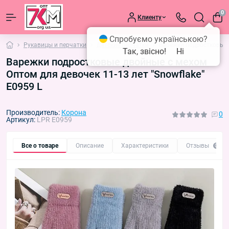
0
Клиенту
Спробуємо українською?
Рукавицы и перчатки
Детские перчатки
Варежки подростковые д
Так, звісно!
Ні
Варежки подростковые двойные с мехом
Оптом для девочек 11-13 лет "Snowflake"
E0959 L
Производитель:
Корона
0
Артикул:
LPR E0959
Все о товаре
Описание
Характеристики
Отзывы
0