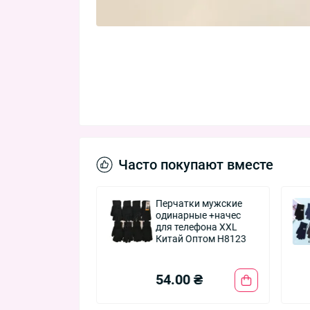
Часто покупают вместе
 детские Оптом
Перчатки мужские
а для
одинарные +начес
иков 30-35 рр.
для телефона XXL
" Фенна C602-12
Китай Оптом H8123
0 ₴
54.00 ₴