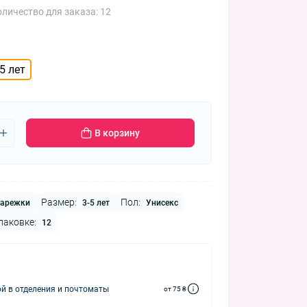
личество для заказа: 12
-5 лет
В корзину
Размер:
Пол:
арежки
3-5 лет
Унисекс
паковке:
12
й в отделения и почтоматы
от 75 ₴