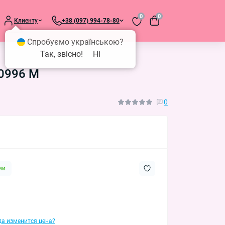
0
0
Клиенту
+38 (097) 994-78-80
Спробуємо українською?
Так, звісно!
Ні
E0996 M
0
ии
гда изменится цена?