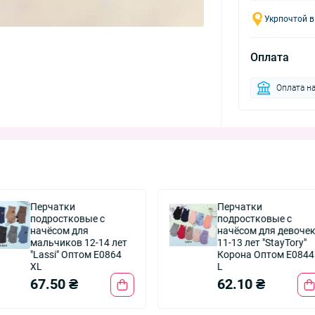
Укрпочтой в
Оплата
Оплата на
Перчатки
Перчатки
подростковые с
подростковые с
начёсом для
начёсом для девоче
мальчиков 12-14 лет
11-13 лет "StayTory"
"Lassi" Оптом E0864
Корона Оптом E0844
XL
L
67.50 ₴
62.10 ₴