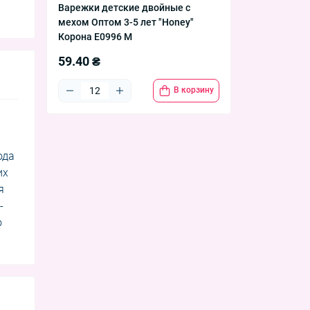
Варежки детские двойные с
мехом Оптом 3-5 лет "Honey"
Корона E0996 M
59.40 ₴
В корзину
ода
их
я
-
о