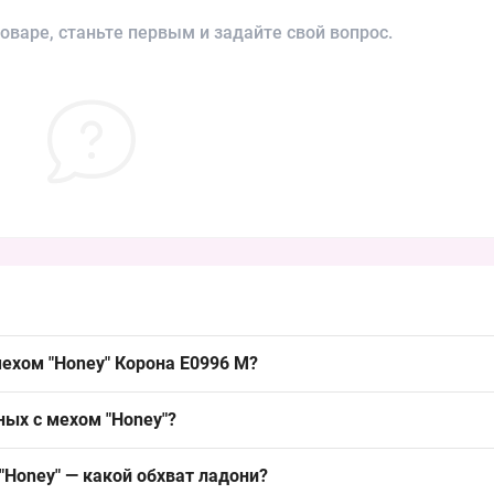
оваре, станьте первым и задайте свой вопрос.
ехом "Honey" Корона E0996 M?
y"
Корона
E0996 M можно упаковкой из Одессы 7КМ; модель ходово
ных с мехом "Honey"?
й оборот товара у продавцов.
стер или акрил с эластаном во внешнем слое и внутренний тёплый 
"Honey" — какой обхват ладони?
беспечивая стабильный спрос в сезон.