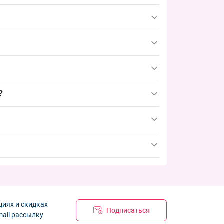
ассортимента. Для оптовых закупок такой
тиков, рынков и онлайн-магазинов, позволяет
ком ряду; альтернативы — трикотажные или без
ечивает стабильный спрос в зимний сезон.
пика продаж, чтобы успеть с комплектованием
?
 пополнять детский зимний ассортимент.
циях и скидках
Подписаться
mail рассылку