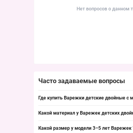
Нет вопросов о данном т
Часто задаваемые вопросы
Где купить Варежки детские двойные с м
Купить Варежки детские двойные с мехом "Hone
Какой материал у Варежек детских двой
спросом в зимний сезон и обеспечивает быстры
Материал типичный для детских варежек: полиэ
Какой размер у модели 3–5 лет Варежек 
тепло и соответствует зимнему ассортименту, о