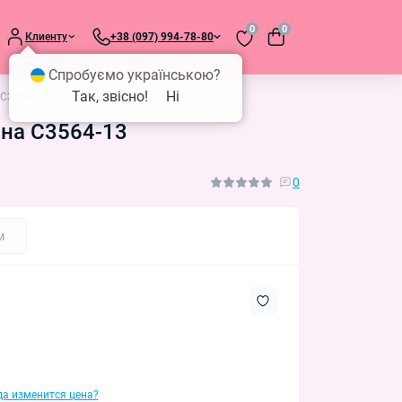
0
0
Клиенту
+38 (097) 994-78-80
Спробуємо українською?
Так, звісно!
Ні
 C3564-13
она C3564-13
0
м
гда изменится цена?