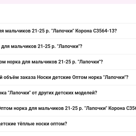
ля мальчиков 21-25 р. "Лапочки" Корона C3564-13?
ов 21-25 р. "Лапочки"
Корона
C3564-13 можно упаковкой из Одессы
 для мальчиков 21-25 р. "Лапочки"?
трого оборота и стабильного пополнения ассортимента в рознично
й зимней серии детских носков. Такой материал обеспечивает тепло
ом норка для мальчиков 21-25 р. "Лапочки"?
 носков и закрывает спрос на тёплые модели.
ы детей в зимнем сегменте. Такой универсальный размер удобно в
й объём заказа Носки детские Оптом норка "Лапочки"?
елей, ищущих базовые тёплые модели.
цветов и рисунков. Минимальный заказ — упаковка; такая фасовка
ка "Лапочки" от других детских моделей?
ии и закрывать базовый спрос на зимний ассортимент.
норка для тёплой зимней линейки и набором разных цветов и рис
птом норка для мальчиков 21-25 р. "Лапочки" Корона C35
ругие материалы, что позволяет расширить ассортимент под разные
етские тёплые носки оптом
?
6-30 р. "Лапочки" Корона C3564-13
— 30.60 ₴