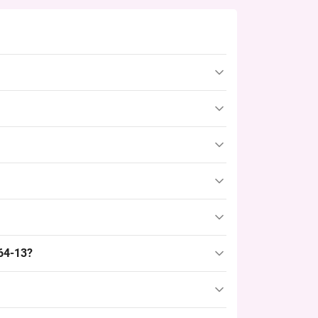
 7КМ, упаковка содержит 10 пар. Это
й точке или на рынке.
 и объём, подходит для холодного сезона;
ыкладывать упаковками по 10 пар, он
 удобна для оптовиков и рыночных продавцов,
унков в каждой упаковке. Варианты включают
64-13?
 запросы; эта модель закрывает базовый спрос