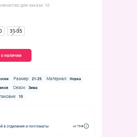
личество для заказа: 10
0
31-35
 о наличии
Размер:
Материал:
оски
21-25
Норка
Сезон:
иков
Зима
паковке:
10
й в отделения и почтоматы
от 75 ₴