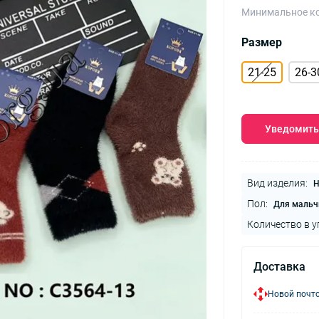
Минимальное ко
Размер
21-25
26-3
Уведомить
Вид изделия:
Н
Пол:
Для мальч
Количество в у
Доставка
Новой почто