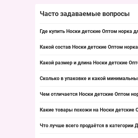
Часто задаваемые вопросы
Где купить Носки детские Оптом норка д
Купить Носки детские Оптом норка для мальчик
Какой состав Носки детские Оптом норка
востребованный зимний размер, удобен для быс
Состав: норка как основной материал для тёпло
Какой размер и длина Носки детские Опт
удобен для формирования ассортимента зимних
Размер 21–25, предназначен для младшей групп
Сколько в упаковке и какой минимальны
обеспечивает стабильный спрос среди покупат
Количество в упаковке: 10 пар носков разных 
Чем отличается Носки детские Оптом нор
позволяет быстро формировать товарные позиц
Модель выделяется использованием материала 
Какие товары похожи на Носки детские О
более короткие или тонкие детские модели и д
на тёплые зимние носки.
Похожие товары:
Что лучше всего продаётся в категории
Д
Носки детские Оптом норка для мальчиков 2
Лидеры продаж: