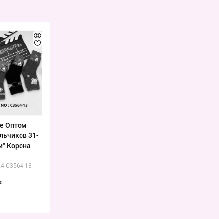
ие Оптом
льчиков 31-
ки" Корона
24 C3564-13
0