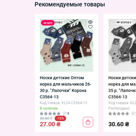
Рекомендуемые товары
акция
Носки детские Оптом
Носки детск
норка для мальчиков 26-
норка для ма
30 р. "Лапочки" Корона
35 р. "Лапоч
C3564-13
C3564-13
Код товара: KL24 C3564-13
Код товара: KL
В наличии
Распродано
0
30.60 ₴
-12%
27.00 ₴
30.60 ₴