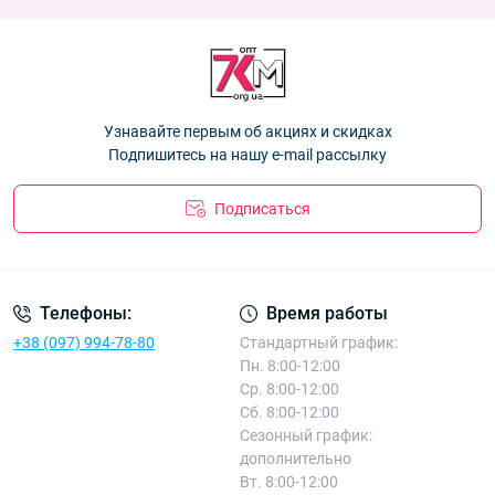
Варежки детские двойные с мехом Оптом 2-3 лет "Honey"
девочек 9-11 лет "Мягкие" Корона E0883 L
— 83.70 ₴
Корона E0996 XS
— 59.40 ₴
Варежки детские двойные с мехом Оптом 3-5 лет "Honey"
Варежки детские двойные с мехом Оптом 3-5 лет "Honey"
Корона E0996 M
— 59.40 ₴
Корона E0996 M
— 59.40 ₴
Варежки подростковые двойные с мехом Оптом для
Узнавайте первым об акциях и скидках
девочек 11-13 лет "Snowflake" E0959 L
— 86.40 ₴
Подпишитесь на нашу e-mail рассылку
Подписаться
Телефоны:
Время работы
+38 (097) 994-78-80
Стандартный график:
Пн. 8:00-12:00
Ср. 8:00-12:00
Сб. 8:00-12:00
Сезонный график:
дополнительно
Вт. 8:00-12:00