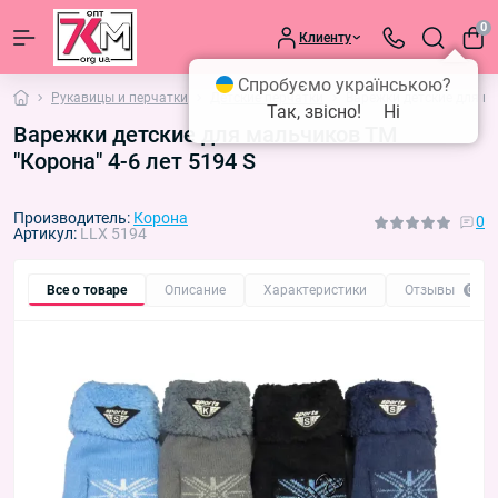
0
Клиенту
Спробуємо українською?
Рукавицы и перчатки
Детские перчатки
Варежки детские для ма
Так, звісно!
Ні
Варежки детские для мальчиков ТМ
"Корона" 4-6 лет 5194 S
Производитель:
Корона
0
Артикул:
LLX 5194
Все о товаре
Описание
Характеристики
Отзывы
0