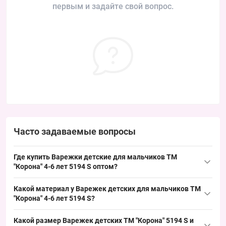
первым и задайте свой вопрос.
Часто задаваемые вопросы
Где купить Варежки детские для мальчиков ТМ
"Корона" 4-6 лет 5194 S оптом?
Купить Варежки детские для мальчиков ТМ "
Корона
" 4-6 лет
Какой материал у Варежек детских для мальчиков ТМ
5194 S можно оптом из Одессы 7КМ; модель представляет
"Корона" 4-6 лет 5194 S?
ходовой размер в детской линейке и обеспечивает быстрый
Материал: шерсть с махрой — типичная комбинация для
оборот в сезон жовтень–лютий, что удобно при поповненні
Какой размер Варежек детских ТМ "Корона" 5194 S и
детских варежек, хорошо сохраняет тепло и подходит для