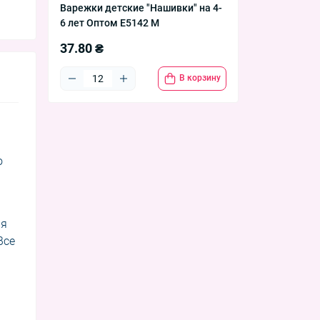
Варежки детские "Нашивки" на 4-
6 лет Оптом E5142 M
37.80 ₴
В корзину
о
ля
Все
ь