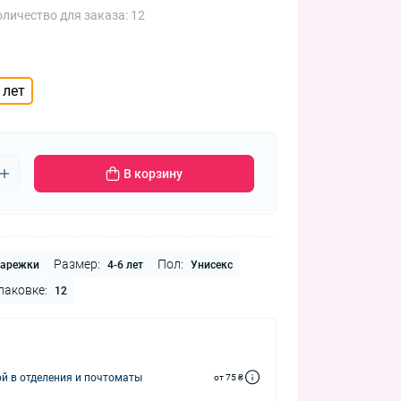
личество для заказа: 12
 лет
В корзину
Размер:
Пол:
арежки
4-6 лет
Унисекс
паковке:
12
й в отделения и почтоматы
от 75 ₴