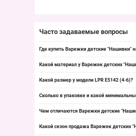
Часто задаваемые вопросы
Где купить Варежки детские "Нашивки" н
Купить Варежки детские "Нашивки" на 4-6 лет 
Какой материал у Варежек детских "Наш
пополнить ассортимент торговых точек перед 
Материал типичный для детского ассортимента:
Какой размер у модели LPR E5142 (4-6)?
который обеспечивает стабильный спрос и удоб
Размер 4-6 лет — детский стандарт, соответств
Сколько в упаковке и какой минимальны
выкладки в торговых точках.
Количество в упаковке: 12 штук, минимальный
Чем отличаются Варежки детские "Нашив
ассортимента к сезону.
Варежки детские "Нашивки" имеют унисекс-крой
Какой сезон продажа Варежек детских "Н
альтернативой являются модели с флисом или э