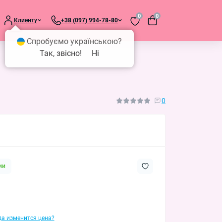
0
0
Клиенту
+38 (097) 994-78-80
Спробуємо українською?
Так, звісно!
Ні
0
ии
гда изменится цена?