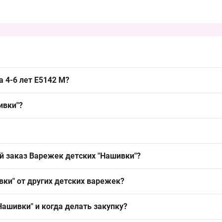
а 4-6 лет E5142 M?
Оптом E5142 M можно упаковкой из Одессы 7КМ; модель пользуется 
ивки"?
зимним сезоном.
 полиэстер или акрил с добавлением эластана, иногда с подкладко
ство при оптовых закупках.
ует охвату ладони примерно 13–14 см, что делает модель ходовой 
й заказ Варежек детских "Нашивки"?
 заказ — упаковка; такое оформление упрощает формирование това
ки" от других детских варежек?
 и представлены в ассорти цветов, что делает их универсальными 
ашивки" и когда делать закупку?
кошкурой для иного ценового позиционирования, а эта модель зак