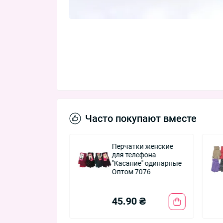
Часто покупают вместе
тки детские
Перчатки женские
рные для
для телефона
к 2-4 лет
"Касание" одинарные
 5081-1
Оптом 7076
0 ₴
45.90 ₴