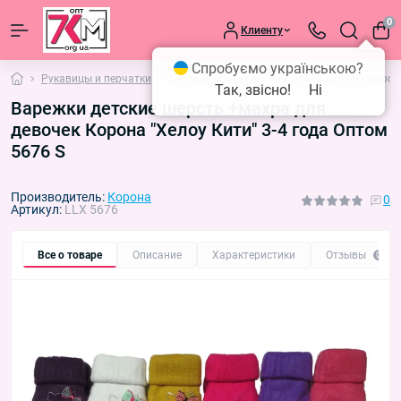
0
Клиенту
Спробуємо українською?
Рукавицы и перчатки
Детские перчатки
Варежки детские шерсть
Так, звісно!
Ні
Варежки детские шерсть +махра для
девочек Корона "Хелоу Кити" 3-4 года Оптом
5676 S
Производитель:
Корона
0
Артикул:
LLX 5676
Все о товаре
Описание
Характеристики
Отзывы
0